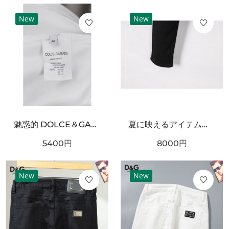
New
New
魅惑的 DOLCE＆GABBANA ドルチェ＆ガッバーナ コピー 半袖Tシャツ 存在感抜群
夏に映えるアイテム！DOLCE＆GABBANA ドルチェ＆ガッバーナ コピー ジーパン 秋冬マストアイテム
5400
円
8000
円
New
New