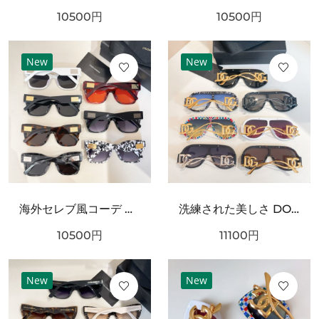
10500
円
10500
円
New
New
海外セレブ風コーデ DOLCE＆GABBANA ドルチェ＆ガッバーナ コピー サングラス 高級感漂うデザイン
洗練された美しさ DOLCE＆GABBANA ドルチェ＆ガッバーナ コピー サングラス 大人の魅力溢れる
10500
円
11100
円
New
New