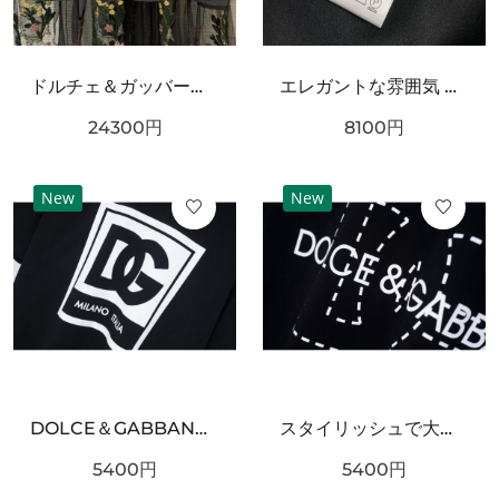
ドルチェ＆ガッバーナ コピー ワンピース DOLCE＆GABBANA 華やかで優雅な雰囲気
エレガントな雰囲気 DOLCE&GABBANA ドルチェ＆ガッバーナ コピー キャミソール 上質な素材感
24300
円
8100
円
New
New
DOLCE＆GABBANA ドルチェ＆ガッバーナ コピー 半袖Tシャツ 個性 自由な美意識
スタイリッシュで大胆な ドルチェ＆ガッバーナ コピー 半袖Tシャツ DOLCE＆GABBANA
5400
円
5400
円