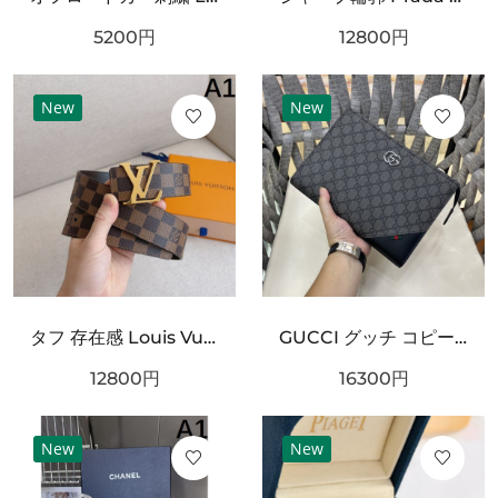
5200
円
12800
円
New
New
タフ 存在感 Louis Vuitton ルイヴィトン コピー ベルト ブラックチェック型押しレザー シルバーバックル 厚みある仕様 ストリート映えデザイン
GUCCI グッチ コピー クラッチバッグ GGスプリームキャンバス スリムフォルム フラップデザイン リストストラップ付き 軽量設計
12800
円
16300
円
New
New