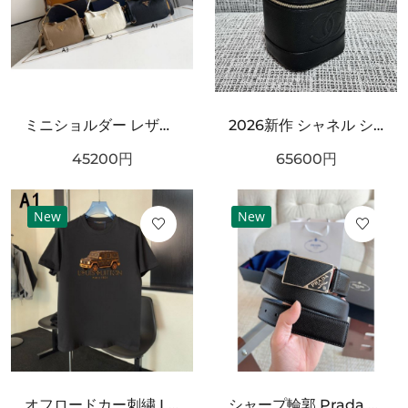
ミニショルダー レザー調 ワンハンドルデザイン PRADA プラダ コピー バッグ ゴールドロゴ カラーバリエーション豊富 2WAY通勤スタイル
2026新作 シャネル ショルダーバッグクロスボディバッグ 最新商品即完売必至｜CHANEL人気作
45200
円
65600
円
New
New
オフロードカー刺繍 LOUIS VUITTON ルイヴィトン コピー Tシャツ ブラックカラー フロントグラフィック 半袖デザイン ストリート感ある仕上がり
シャープ輪郭 Prada プラダ コピー ベルト ブラックレザー 細かなエンボス加工 サークルメタルバックル ロゴ刻印 都会的スタイル