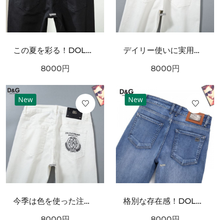
この夏を彩る！DOLCE＆GABBANA ドルチェ＆ガッバーナ コピー ジーパン 引き続き注目のスタイル
デイリー使いに実用性抜群！DOLCE＆GABBANA ドルチェ＆ガッバーナ コピー ジーパン スタイリッシュなスタイル
8000
円
8000
円
New
New
今季は色を使った注目新品！DOLCE＆GABBANA ドルチェ＆ガッバーナ コピー ジーパン 大注目の新作
格別な存在感！DOLCE＆GABBANA ドルチェ＆ガッバーナ コピー ジーパン 限定予約受付中
8000
円
8000
円