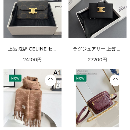
上品 洗練 CELINE セリーヌ コピー カードケース 高級感 エレガント
ラグジュアリー 上質 CELINE セリーヌ コピー カードケース モダン 端正
24100
円
27200
円
New
New