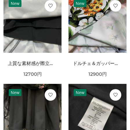
New
New
上質な素材感が際立つ DOLCE＆GABBANA ドルチェ＆ガッバーナ コピー ワンピース
ドルチェ＆ガッバーナ コピー ワンピース DOLCE＆GABBANA 華やかで優雅な雰囲気
12700
円
12900
円
New
New