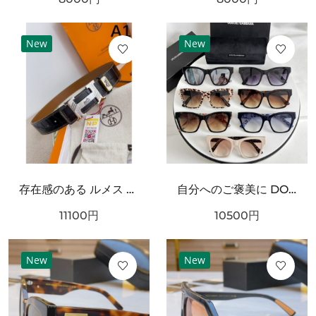
New
New
存在感のある ルメス スーパーコピー ベルト 大人っぽい HERMES
自分へのご褒美に DOLCE＆GABBANA ドルチェ＆ガッバーナ コピー サングラス ギフトにも最適
11100
円
10500
円
New
New