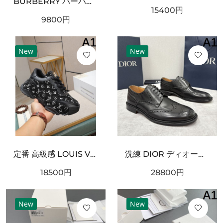
BURBERRY バーバリー コピー マフラー ライトブルー×グレー配色 ワンポイント騎士刺繍 フリンジ仕上げ 柔らかウール素材 上品な印象
15400
円
9800
円
New
New
定番 高級感 LOUIS VUITTON ルイヴィトン コピー スニーカー 上品 洗練
洗練 DIOR ディオール コピー ダービーシューズ ブラックレザー 光沢仕上げ 編み上げデザイン ボリュームソール 防滑仕様 フォーマルカジュアル兼用
18500
円
28800
円
New
New