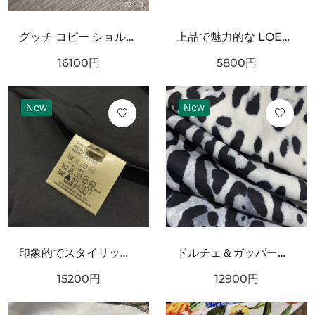
グッチ コピー ショルダーバッグ GUCCI 個性を引き立てるスタイリッシュな仕上がり
上品で魅力的な LOEWE ロエベ スーパーコピー Tシャツ シンプル
16100
円
5800
円
New
New
印象的でスタイリッシュな DOLCE＆GABBANA ドルチェ＆ガッバーナ コピー ワンピース
ドルチェ＆ガッバーナ コピー 上下セット DOLCE＆GABBANA シックでフェミニンな装い
15200
円
12900
円