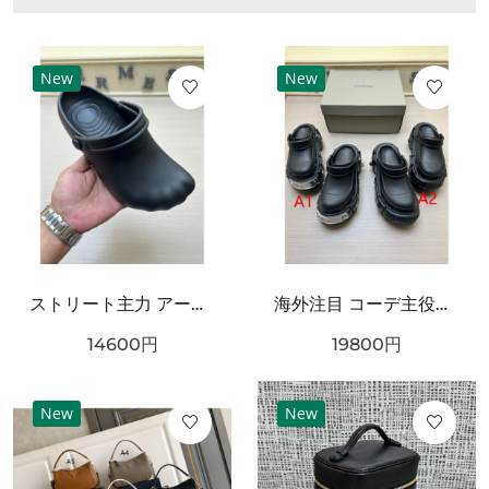
New
New
ストリート主力 アートフォルム ワンタッチ着脱 耐久ソール BALENCIAGA バーバリー コピー クロッグシューズ リラックスモード
海外注目 コーデ主役級 立体ラバー構造 クッション性良好 BALENCIAGA バーバリー コピー クロッグシューズ 耐久ソール エッジィモード
14600
円
19800
円
New
New