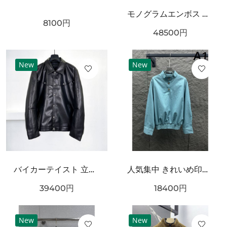
モノグラムエンボス ミニショルダーバッグ 人気商品 LOUIS VUITTON ルイヴィトン コピー バッグ チェーン付き コンパクトサイズ
8100
円
48500
円
New
New
バイカーテイスト 立体フォルム CHROME HEARTS クロムハーツ コピー レザージャケット 人気加速
人気集中 きれいめ印象 CHANEL シャネル コピー 長袖ジャケット 着映えデザイン
39400
円
18400
円
New
New