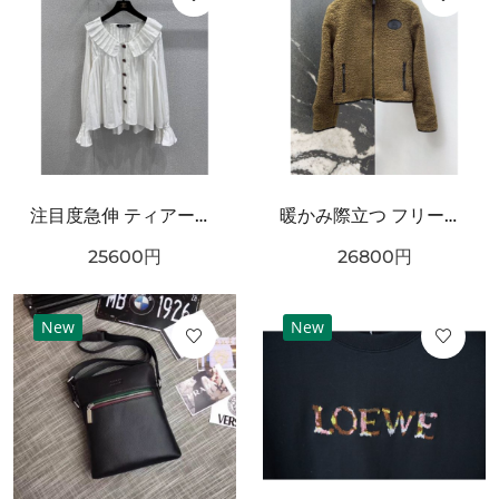
注目度急伸 ティアード襟 CHANEL シャネル コピー 長袖ブラウス 軽やかシルエット
暖かみ際立つ フリースブルゾン ブラックトリム BURBERRY バーバリー コピー ボアジャケット ジップポケット
25600
円
26800
円
New
New