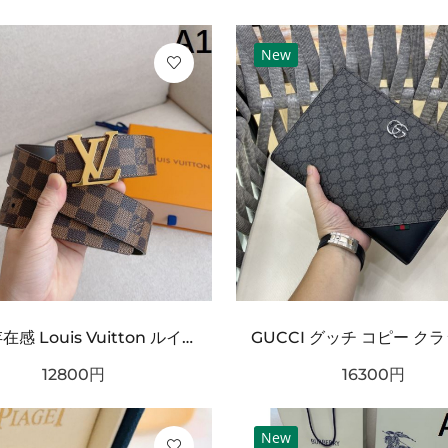
New
タフ 存在感 Louis Vuitton ルイヴィトン コピー ベルト ブラックチェック型押しレザー シルバーバックル 厚みある仕様 ストリート映えデザイン
12800
円
16300
円
New