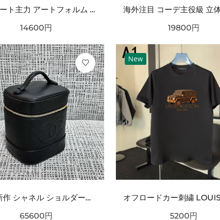
ストリート主力 アートフォルム ワンタッチ着脱 耐久ソール BALENCIAGA バーバリー コピー クロッグシューズ リラックスモード
14600
円
19800
円
New
2026新作 シャネル ショルダーバッグクロスボディバッグ 最新商品即完売必至｜CHANEL人気作
65600
円
5200
円