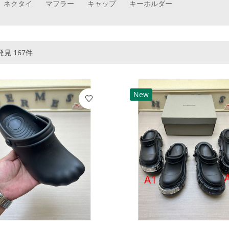
ネクタイ
マフラー
キャップ
キーホルダー
見 167件
New