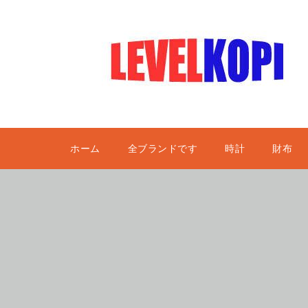
ホーム
全ブランドです
時計
財布