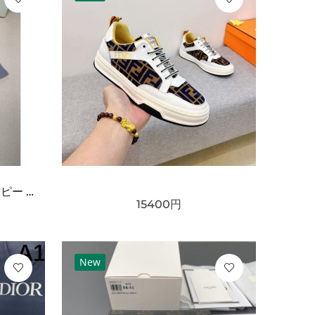
BURBERRY バーバリー コピー マフラー ライトブルー×グレー配色 ワンポイント騎士刺繍 フリンジ仕上げ 柔らかウール素材 上品な印象
15400
円
New