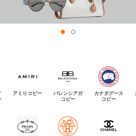
イ
アミりコピー
バレンシアガ
カナダグース
ー
コピー
コピー