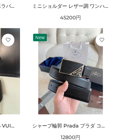
海外注目 コーデ主役級 立体ラバー構造 クッション性良好 BALENCIAGA バーバリー コピー クロッグシューズ 耐久ソール エッジィモード
ミニショルダー レザー調 ワンハンドルデザイン PRADA プラダ コピー バッグ ゴールドロゴ カラーバリエーション豊富 2WAY通勤スタイル
45200
円
New
オフロードカー刺繍 LOUIS VUITTON ルイヴィトン コピー Tシャツ ブラックカラー フロントグラフィック 半袖デザイン ストリート感ある仕上がり
シャープ輪郭 Prada プラダ コピー ベルト ブラックレザー 細かなエンボス加工 サークルメタルバックル ロゴ刻印 都会的スタイル
12800
円