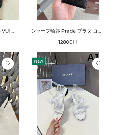
オフロードカー刺繍 LOUIS VUITTON ルイヴィトン コピー Tシャツ ブラックカラー フロントグラフィック 半袖デザイン ストリート感ある仕上がり
シャープ輪郭 Prada プラダ コピー ベルト ブラックレザー 細かなエンボス加工 サークルメタルバックル ロゴ刻印 都会的スタイル
12800
円
New