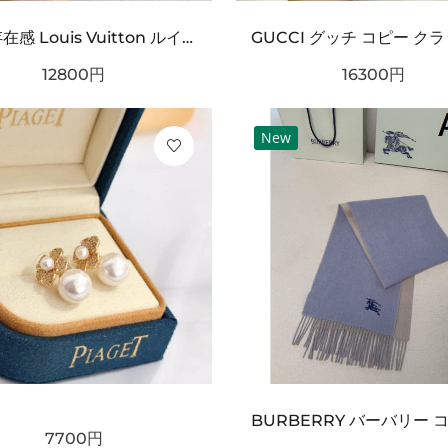
タフ 存在感 Louis Vuitton ルイヴィトン コピー ベルト ブラックチェック型押しレザー シルバーバックル 厚みある仕様 ストリート映えデザイン
12800
円
16300
円
New
7700
円