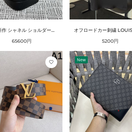
2026新作 シャネル ショルダーバッグクロスボディバッグ 最新商品即完売必至｜CHANEL人気作
65600
円
5200
円
New