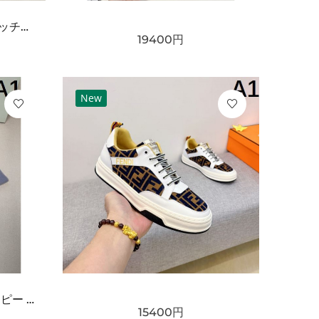
GUCCI グッチ コピー クラッチバッグ GGスプリームキャンバス スリムフォルム フラップデザイン リストストラップ付き 軽量設計
19400
円
New
BURBERRY バーバリー コピー マフラー ライトブルー×グレー配色 ワンポイント騎士刺繍 フリンジ仕上げ 柔らかウール素材 上品な印象
15400
円