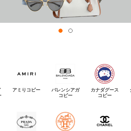
イ
アミりコピー
バレンシアガ
カナダグース
ー
コピー
コピー