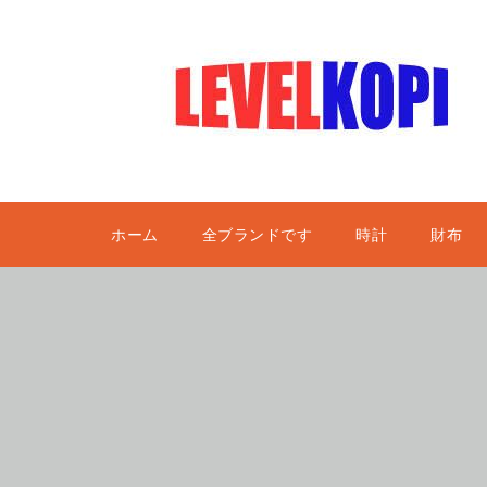
ホーム
全ブランドです
時計
財布