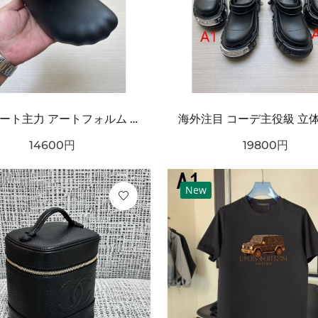
ストリート主力 アートフォルム ワンタッチ着脱 耐久ソール BALENCIAGA バーバリー コピー クロッグシューズ リラックスモード
14600
円
19800
円
New