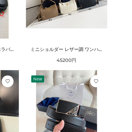
海外注目 コーデ主役級 立体ラバー構造 クッション性良好 BALENCIAGA バーバリー コピー クロッグシューズ 耐久ソール エッジィモード
ミニショルダー レザー調 ワンハンドルデザイン PRADA プラダ コピー バッグ ゴールドロゴ カラーバリエーション豊富 2WAY通勤スタイル
45200
円
New