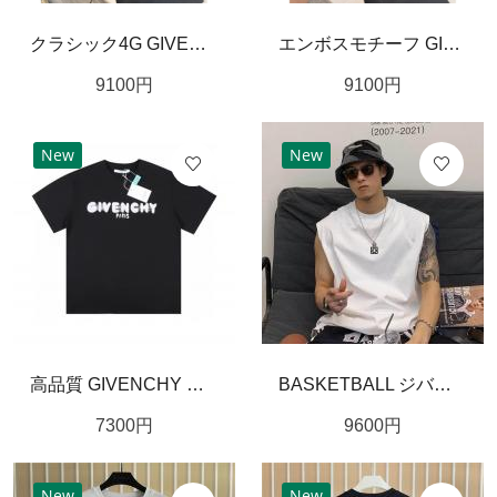
クラシック4G GIVENCHY ジバンシィ コピー ベルト ブラック×ゴールド配色 型押しデザイン コーデ映えする存在感演出
エンボスモチーフ GIVENCHY ジバンシィ コピー レザーベルト ブラックベース 4Gバックルアクセント モード感漂うスタイル
9100
円
9100
円
New
New
高品質 GIVENCHY ジバンシィ 2023SS ぼかし文字モノグラム半袖スーパーコピー トレンディ 男女兼用
BASKETBALL ジバンシー GIVENCHY コピー ノースリーブ カジュアル プリント柄
7300
円
9600
円
New
New