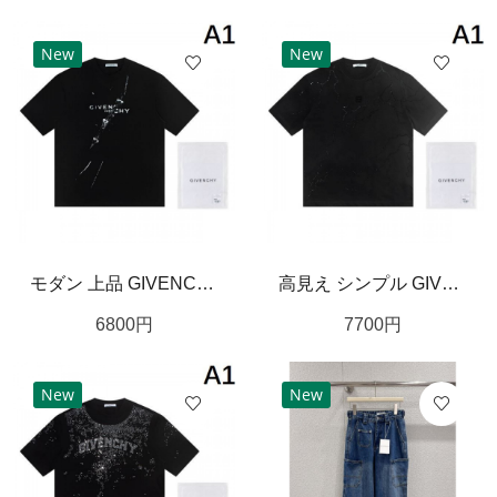
New
New
モダン 上品 GIVENCHY ジバンシィ コピー Tシャツ 柔らか生地 着回し便利
高見え シンプル GIVENCHY ジバンシィ コピー Tシャツ 快適素材 おしゃれ感
6800
円
7700
円
New
New