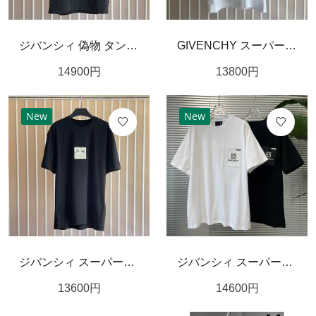
ジバンシィ 偽物 タンクトップ イナズマ ロゴ 刺繡 水洗い処理 レトロ 高品質 GIVENCHY
GIVENCHY スーパーコピー Tシャツ ゴールドライン ロゴ 刺繡 綿 ジバンシィ
14900
円
13800
円
New
New
ジバンシィ スーパーコピー Tシャツ コットン 4G ロゴ 刺繡 立体感 GIVENCHY
ジバンシィ スーパーコピー Tシャツ レザー製 ロゴ シリコン 貼り付け 視覚的 GIVENCHY
13600
円
14600
円