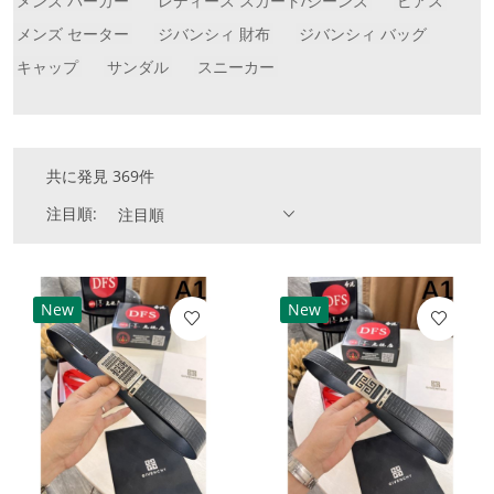
メンズ パーカー
レディース スカート/ジーンズ
ピアス
メンズ セーター
ジバンシィ 財布
ジバンシィ バッグ
キャップ
サンダル
スニーカー
共に発見 369件
注目順:
注目順
New
New