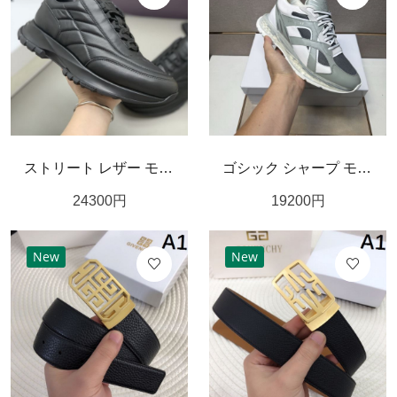
ストリート レザー モード GIVENCHY ジバンシィ コピー スニーカー 都会 洗練 個性的
ゴシック シャープ モノクロ GIVENCHY ジバンシィ コピー スニーカー クール エッジ
24300
円
19200
円
New
New