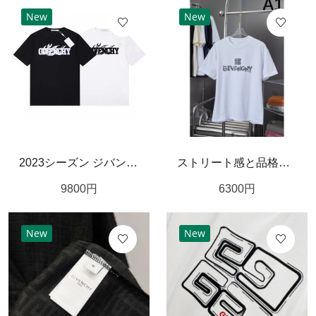
New
New
2023シーズン ジバンシィ コピー Ｔシャツ 炎 ロゴ プリント コットン生地 GIVENCHY
ストリート感と品格が融合した ジバンシィ コピー 半袖Tシャツ GIVENCHY
9800
円
6300
円
New
New