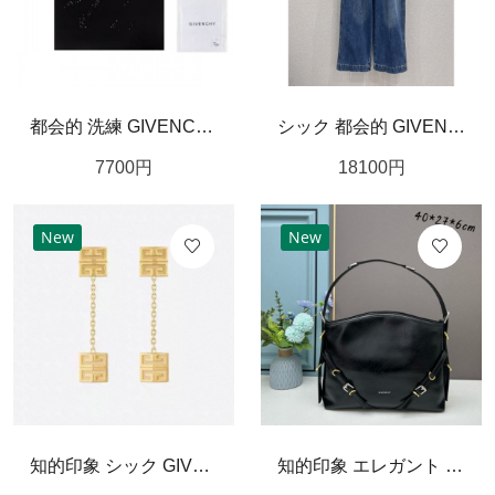
都会的 洗練 GIVENCHY ジバンシィ コピー Tシャツ 軽量素材 人気モデル
シック 都会的 GIVENCHY ジバンシィ スーパーコピー デニムパンツ 上品
7700
円
18100
円
New
New
知的印象 シック GIVENCHY ジバンシィ コピー イヤリング 落ち着き 上品仕立て
知的印象 エレガント ジバンシィ GIVENCHY コピー トートバッグ 安定人気 上質感漂う