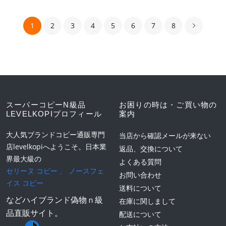
1
2
3
4
5
6
7
8
スーパーコピーN級品
お困りの時は・ご買い物の
LEVELKOPIプロフィール
案内
大人気ブランドコピー通販専門
当店から確認メールが来ない
店levelkopiへようこそ。日本業
返品、交換について
界最大級の
よくある質問
セリーヌ コピー
、
ノースフェ
お問い合わせ
イス コピー
送料について
などハイブランド偽物ｎ級
在庫に関しまして
品直販サイト。
配送について