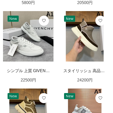
5800
円
20500
円
New
New
シンプル 上質 GIVENCHY ジバンシィ スーパーコピー カジュアルシューズ 洗練 大人向け
スタイリッシュ 高品質 GIVENCHY ジバンシィ スーパーコピー カジュアルシューズ クール 印象的
22500
円
24200
円
New
New