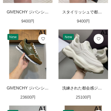
GIVENCHY ジバンシィ コピー ベルト 華やかで上品な デザイン性
スタイリッシュで都会的な ジバンシィ コピー ベルト GIVENCHY 魅力の逸品
9400
円
9400
円
New
New
GIVENCHY ジバンシィ コピー スニーカー 上品で快適なモードスタイル
洗練された都会感ジバンシィ コピー スニーカー GIVENCHYで差がつく足元に
23600
円
25100
円