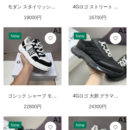
モダン スタイリッシュ GIVENCHY ジバンシィ コピー スニーカー 都会的 洗練
4Gロゴ ストリート モード GIVENCHY ジバンシィ コピー カジュアルシューズ 洗練
19000
円
16700
円
New
New
ゴシック シャープ モノクロ GIVENCHY ジバンシィ コピー カジュアルシューズ クール
4Gロゴ 大胆 グラマラス GIVENCHY ジバンシィ コピー スニーカー 圧巻 魅力的 特別
22800
円
24300
円
New
New