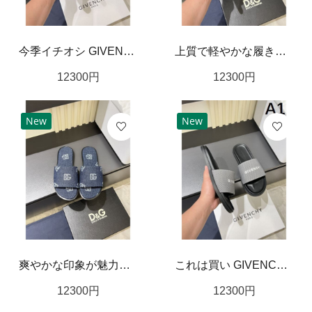
今季イチオシ GIVENCHY ジバンシィ コピー メンズ用 サンダル 季節感たっぷり
上質で軽やかな履き心地 DOLCE＆GABBANA ドルチェ＆ガッバーナ コピー サンダル
12300
円
12300
円
New
New
爽やかな印象が魅力のドルチェ＆ガッバーナ コピー サンダル DOLCE＆GABBANA
これは買い GIVENCHY ジバンシィ コピー メンズ用 サンダル お洒落さん必携
12300
円
12300
円