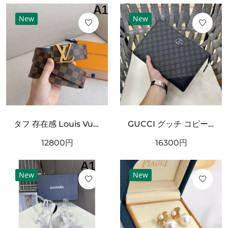
New
New
タフ 存在感 Louis Vuitton ルイヴィトン コピー ベルト ブラックチェック型押しレザー シルバーバックル 厚みある仕様 ストリート映えデザイン
GUCCI グッチ コピー クラッチバッグ GGスプリームキャンバス スリムフォルム フラップデザイン リストストラップ付き 軽量設計
12800
円
16300
円
New
New