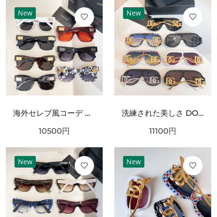
New
New
海外セレブ風コーデ DOLCE＆GABBANA ドルチェ＆ガッバーナ コピー サングラス 高級感漂うデザイン
洗練された美しさ DOLCE＆GABBANA ドルチェ＆ガッバーナ コピー サングラス 大人の魅力溢れる
10500
円
11100
円
New
New