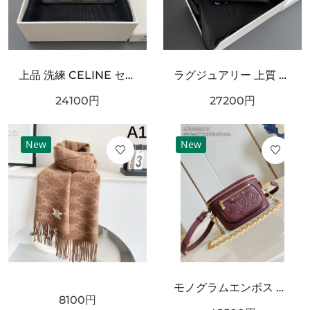
上品 洗練 CELINE セリーヌ コピー カードケース 高級感 エレガント
ラグジュアリー 上質 CELINE セリーヌ コピー カードケース モダン 端正
24100
円
27200
円
New
New
モノグラムエンボス ミニショルダーバッグ 人気商品 LOUIS VUITTON ルイヴィトン コピー バッグ チェーン付き コンパクトサイズ
8100
円