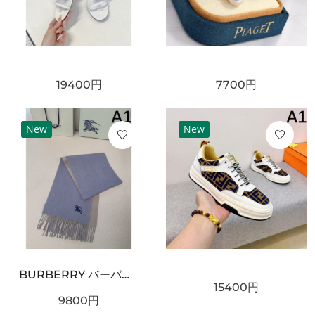
19400
円
7700
円
New
New
BURBERRY バーバリー コピー マフラー ライトブルー×グレー配色 ワンポイント騎士刺繍 フリンジ仕上げ 柔らかウール素材 上品な印象
15400
円
9800
円