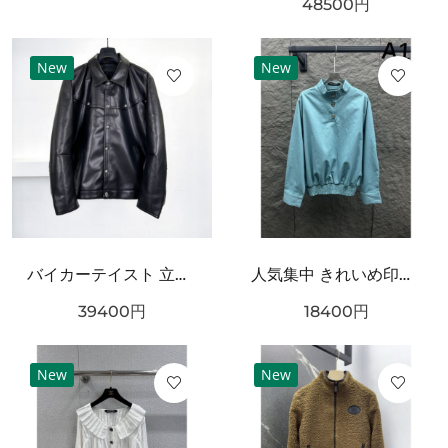
48500
円
New
New
バイカーテイスト 立体フォルム CHROME HEARTS クロムハーツ コピー レザージャケット 人気加速
人気集中 きれいめ印象 CHANEL シャネル コピー 長袖ジャケット 着映えデザイン
39400
円
18400
円
New
New