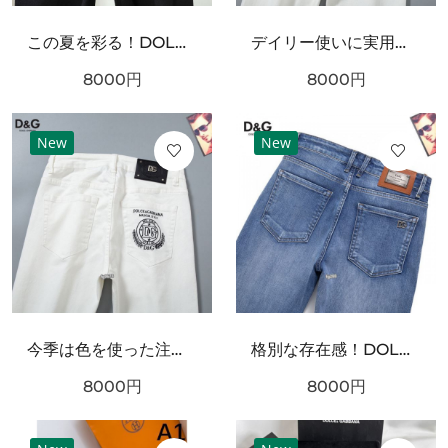
この夏を彩る！DOLCE＆GABBANA ドルチェ＆ガッバーナ コピー ジーパン 引き続き注目のスタイル
デイリー使いに実用性抜群！DOLCE＆GABBANA ドルチェ＆ガッバーナ コピー ジーパン スタイリッシュなスタイル
8000
円
8000
円
New
New
今季は色を使った注目新品！DOLCE＆GABBANA ドルチェ＆ガッバーナ コピー ジーパン 大注目の新作
格別な存在感！DOLCE＆GABBANA ドルチェ＆ガッバーナ コピー ジーパン 限定予約受付中
8000
円
8000
円