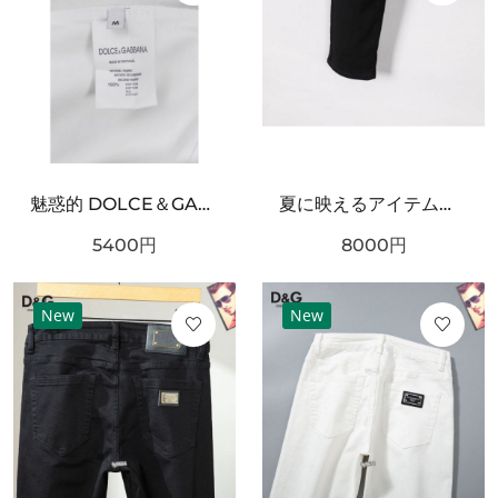
魅惑的 DOLCE＆GABBANA ドルチェ＆ガッバーナ コピー 半袖Tシャツ 存在感抜群
夏に映えるアイテム！DOLCE＆GABBANA ドルチェ＆ガッバーナ コピー ジーパン 秋冬マストアイテム
5400
円
8000
円
New
New