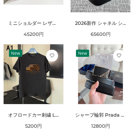
ミニショルダー レザー調 ワンハンドルデザイン PRADA プラダ コピー バッグ ゴールドロゴ カラーバリエーション豊富 2WAY通勤スタイル
2026新作 シャネル ショルダーバッグクロスボディバッグ 最新商品即完売必至｜CHANEL人気作
45200
円
65600
円
New
New
オフロードカー刺繍 LOUIS VUITTON ルイヴィトン コピー Tシャツ ブラックカラー フロントグラフィック 半袖デザイン ストリート感ある仕上がり
シャープ輪郭 Prada プラダ コピー ベルト ブラックレザー 細かなエンボス加工 サークルメタルバックル ロゴ刻印 都会的スタイル
5200
円
12800
円