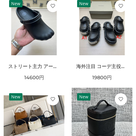
New
New
ストリート主力 アートフォルム ワンタッチ着脱 耐久ソール BALENCIAGA バーバリー コピー クロッグシューズ リラックスモード
海外注目 コーデ主役級 立体ラバー構造 クッション性良好 BALENCIAGA バーバリー コピー クロッグシューズ 耐久ソール エッジィモード
14600
円
19800
円
New
New