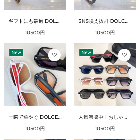
ギフトにも最適 DOLCE＆GABBANA ドルチェ＆ガッバーナ コピー サングラス ファッション好き必見
SNS映え抜群 DOLCE＆GABBANA ドルチェ＆ガッバーナ コピー サングラス スタイリッシュなスタイル
10500
円
10500
円
New
New
一瞬で華やぐ DOLCE＆GABBANA ドルチェ＆ガッバーナ コピー サングラス 期間限定
人気沸騰中！おしゃれ新品 DOLCE＆GABBANA ドルチェ＆ガッバーナ コピー サングラス 大人可愛い
10500
円
10500
円