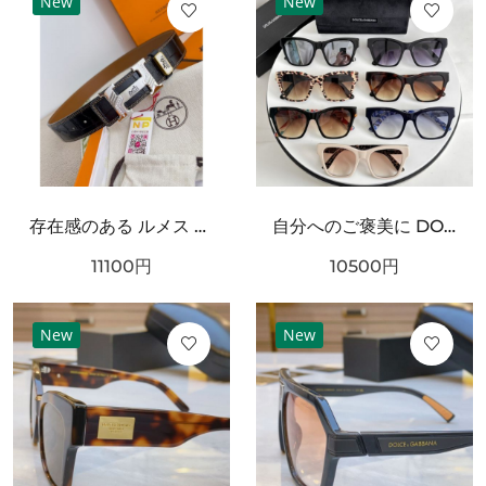
New
New
存在感のある ルメス スーパーコピー ベルト 大人っぽい HERMES
自分へのご褒美に DOLCE＆GABBANA ドルチェ＆ガッバーナ コピー サングラス ギフトにも最適
11100
円
10500
円
New
New