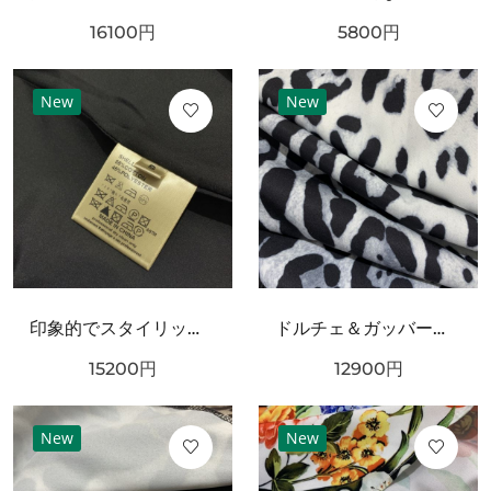
16100
円
5800
円
New
New
印象的でスタイリッシュな DOLCE＆GABBANA ドルチェ＆ガッバーナ コピー ワンピース
ドルチェ＆ガッバーナ コピー 上下セット DOLCE＆GABBANA シックでフェミニンな装い
15200
円
12900
円
New
New