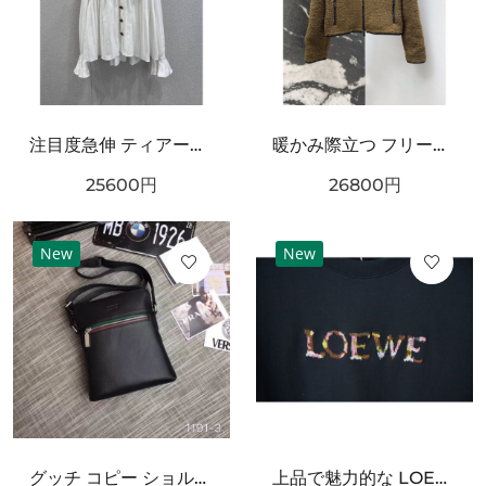
注目度急伸 ティアード襟 CHANEL シャネル コピー 長袖ブラウス 軽やかシルエット
暖かみ際立つ フリースブルゾン ブラックトリム BURBERRY バーバリー コピー ボアジャケット ジップポケット
25600
円
26800
円
New
New
グッチ コピー ショルダーバッグ GUCCI 個性を引き立てるスタイリッシュな仕上がり
上品で魅力的な LOEWE ロエベ スーパーコピー Tシャツ シンプル