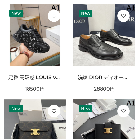
New
New
定番 高級感 LOUIS VUITTON ルイヴィトン コピー スニーカー 上品 洗練
洗練 DIOR ディオール コピー ダービーシューズ ブラックレザー 光沢仕上げ 編み上げデザイン ボリュームソール 防滑仕様 フォーマルカジュアル兼用
18500
円
28800
円
New
New