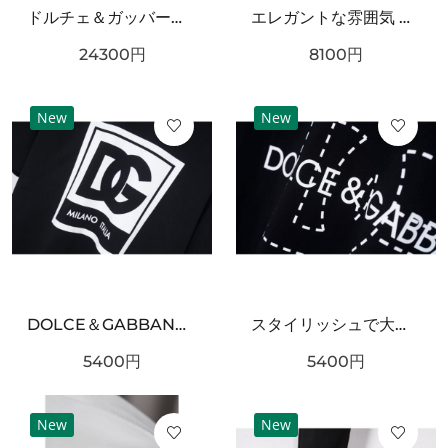
ドルチェ＆ガッバーナ コピー ワンピース DOLCE＆GABBANA 華やかで優雅な雰囲気
エレガントな雰囲気 DOLCE&GABBANA ドルチェ＆ガッバーナ コピー キャミソール 上質な素材感
24300
円
8100
円
New
New
DOLCE＆GABBANA ドルチェ＆ガッバーナ コピー 半袖Tシャツ 個性 自由な美意識
スタイリッシュで大胆な ドルチェ＆ガッバーナ コピー 半袖Tシャツ DOLCE＆GABBANA
5400
円
5400
円
New
New