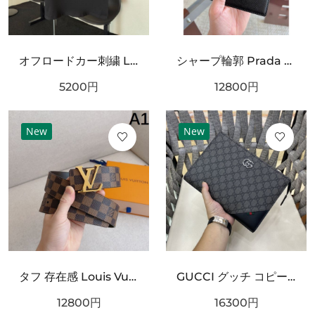
オフロードカー刺繍 LOUIS VUITTON ルイヴィトン コピー Tシャツ ブラックカラー フロントグラフィック 半袖デザイン ストリート感ある仕上がり
シャープ輪郭 Prada プラダ コピー ベルト ブラックレザー 細かなエンボス加工 サークルメタルバックル ロゴ刻印 都会的スタイル
5200
円
12800
円
New
New
タフ 存在感 Louis Vuitton ルイヴィトン コピー ベルト ブラックチェック型押しレザー シルバーバックル 厚みある仕様 ストリート映えデザイン
GUCCI グッチ コピー クラッチバッグ GGスプリームキャンバス スリムフォルム フラップデザイン リストストラップ付き 軽量設計
12800
円
16300
円