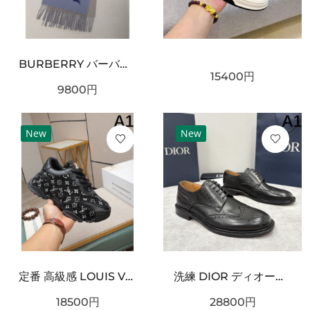
BURBERRY バーバリー コピー マフラー ライトブルー×グレー配色 ワンポイント騎士刺繍 フリンジ仕上げ 柔らかウール素材 上品な印象
15400
円
9800
円
New
New
定番 高級感 LOUIS VUITTON ルイヴィトン コピー スニーカー 上品 洗練
洗練 DIOR ディオール コピー ダービーシューズ ブラックレザー 光沢仕上げ 編み上げデザイン ボリュームソール 防滑仕様 フォーマルカジュアル兼用
18500
円
28800
円