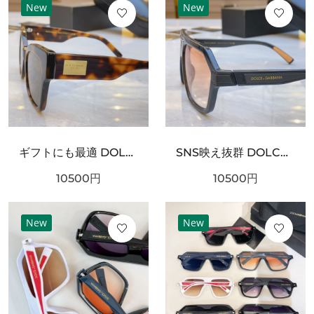
New
New
ギフトにも最適 DOLCE＆GABBANA ドルチェ＆ガッバーナ コピー サングラス ファッション好き必見
SNS映え抜群 DOLCE＆GABBANA ドルチェ＆ガッバーナ コピー サングラス スタイリッシュなスタイル
10500
円
10500
円
New
New