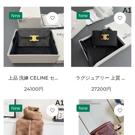
New
New
上品 洗練 CELINE セリーヌ コピー カードケース 高級感 エレガント
ラグジュアリー 上質 CELINE セリーヌ コピー カードケース モダン 端正
24100
円
27200
円
New
New