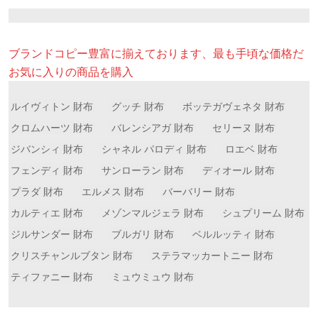
ブランドコピー豊富に揃えております、最も手頃な価格だ
お気に入りの商品を購入
ルイヴィトン 財布
グッチ 財布
ボッテガヴェネタ 財布
クロムハーツ 財布
バレンシアガ 財布
セリーヌ 財布
ジバンシィ 財布
シャネル パロディ 財布
ロエベ 財布
フェンディ 財布
サンローラン 財布
ディオール 財布
プラダ 財布
エルメス 財布
バーバリー 財布
カルティエ 財布
メゾンマルジェラ 財布
シュプリーム 財布
ジルサンダー 財布
ブルガリ 財布
ベルルッティ 財布
クリスチャンルブタン 財布
ステラマッカートニー 財布
ティファニー 財布
ミュウミュウ 財布