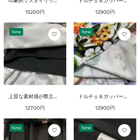
印象的でスタイリッシュな DOLCE＆GABBANA ドルチェ＆ガッバーナ コピー ワンピース
ドルチェ＆ガッバーナ コピー 上下セット DOLCE＆GABBANA シックでフェミニンな装い
15200
円
12900
円
New
New
上質な素材感が際立つ DOLCE＆GABBANA ドルチェ＆ガッバーナ コピー ワンピース
ドルチェ＆ガッバーナ コピー ワンピース DOLCE＆GABBANA 華やかで優雅な雰囲気
12700
円
12900
円
New
New