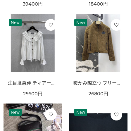
39400
円
18400
円
New
New
注目度急伸 ティアード襟 CHANEL シャネル コピー 長袖ブラウス 軽やかシルエット
暖かみ際立つ フリースブルゾン ブラックトリム BURBERRY バーバリー コピー ボアジャケット ジップポケット
25600
円
26800
円
New
New