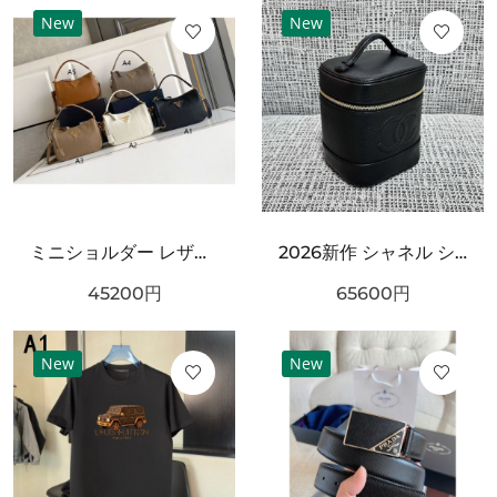
New
New
ミニショルダー レザー調 ワンハンドルデザイン PRADA プラダ コピー バッグ ゴールドロゴ カラーバリエーション豊富 2WAY通勤スタイル
2026新作 シャネル ショルダーバッグクロスボディバッグ 最新商品即完売必至｜CHANEL人気作
45200
円
65600
円
New
New