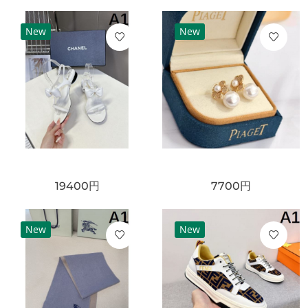
New
New
19400
円
7700
円
New
New