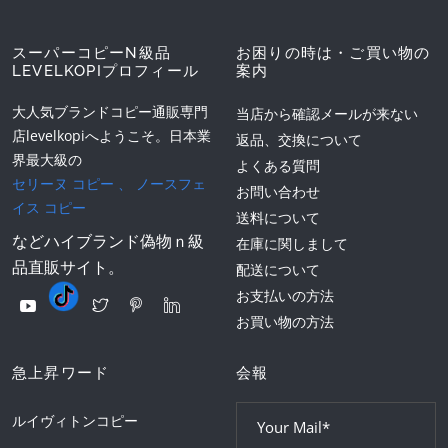
スーパーコピーN級品
お困りの時は・ご買い物の
LEVELKOPIプロフィール
案内
大人気ブランドコピー通販専門
当店から確認メールが来ない
店levelkopiへようこそ。日本業
返品、交換について
界最大級の
よくある質問
セリーヌ コピー
、
ノースフェ
お問い合わせ
イス コピー
送料について
などハイブランド偽物ｎ級
在庫に関しまして
品直販サイト。
配送について
お支払いの方法
お買い物の方法
急上昇ワード
会報
ルイヴィトンコピー