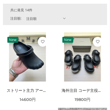
共に発見 14件
注目順:
注目順
New
New
ストリート主力 アートフォルム ワンタッチ着脱 耐久ソール BALENCIAGA バーバリー コピー クロッグシューズ リラックスモード
海外注目 コーデ主役級 立体ラバー構造 クッション性良好 BALENCIAGA バーバリー コピー クロッグシューズ 耐久ソール エッジィモード
14600
円
19800
円