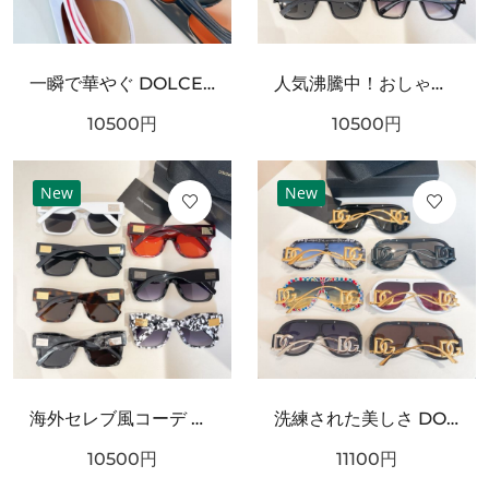
一瞬で華やぐ DOLCE＆GABBANA ドルチェ＆ガッバーナ コピー サングラス 期間限定
人気沸騰中！おしゃれ新品 DOLCE＆GABBANA ドルチェ＆ガッバーナ コピー サングラス 大人可愛い
10500
円
10500
円
New
New
海外セレブ風コーデ DOLCE＆GABBANA ドルチェ＆ガッバーナ コピー サングラス 高級感漂うデザイン
洗練された美しさ DOLCE＆GABBANA ドルチェ＆ガッバーナ コピー サングラス 大人の魅力溢れる
10500
円
11100
円