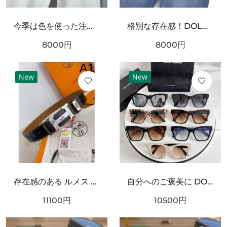
今季は色を使った注目新品！DOLCE＆GABBANA ドルチェ＆ガッバーナ コピー ジーパン 大注目の新作
格別な存在感！DOLCE＆GABBANA ドルチェ＆ガッバーナ コピー ジーパン 限定予約受付中
8000
円
8000
円
New
New
存在感のある ルメス スーパーコピー ベルト 大人っぽい HERMES
自分へのご褒美に DOLCE＆GABBANA ドルチェ＆ガッバーナ コピー サングラス ギフトにも最適
11100
円
10500
円