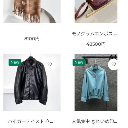
モノグラムエンボス ミニショルダーバッグ 人気商品 LOUIS VUITTON ルイヴィトン コピー バッグ チェーン付き コンパクトサイズ
8100
円
48500
円
New
New
バイカーテイスト 立体フォルム CHROME HEARTS クロムハーツ コピー レザージャケット 人気加速
人気集中 きれいめ印象 CHANEL シャネル コピー 長袖ジャケット 着映えデザイン