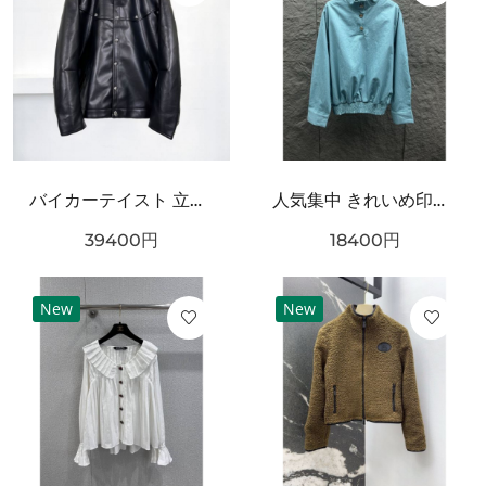
バイカーテイスト 立体フォルム CHROME HEARTS クロムハーツ コピー レザージャケット 人気加速
人気集中 きれいめ印象 CHANEL シャネル コピー 長袖ジャケット 着映えデザイン
39400
円
18400
円
New
New