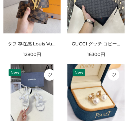
タフ 存在感 Louis Vuitton ルイヴィトン コピー ベルト ブラックチェック型押しレザー シルバーバックル 厚みある仕様 ストリート映えデザイン
GUCCI グッチ コピー クラッチバッグ GGスプリームキャンバス スリムフォルム フラップデザイン リストストラップ付き 軽量設計
12800
円
16300
円
New
New