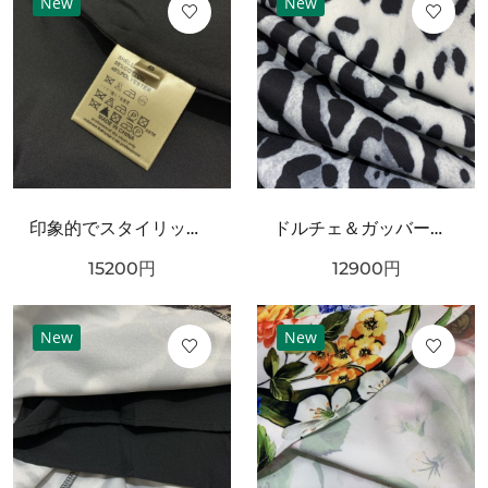
New
New
印象的でスタイリッシュな DOLCE＆GABBANA ドルチェ＆ガッバーナ コピー ワンピース
ドルチェ＆ガッバーナ コピー 上下セット DOLCE＆GABBANA シックでフェミニンな装い
15200
円
12900
円
New
New