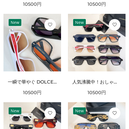
10500
円
10500
円
New
New
一瞬で華やぐ DOLCE＆GABBANA ドルチェ＆ガッバーナ コピー サングラス 期間限定
人気沸騰中！おしゃれ新品 DOLCE＆GABBANA ドルチェ＆ガッバーナ コピー サングラス 大人可愛い
10500
円
10500
円
New
New