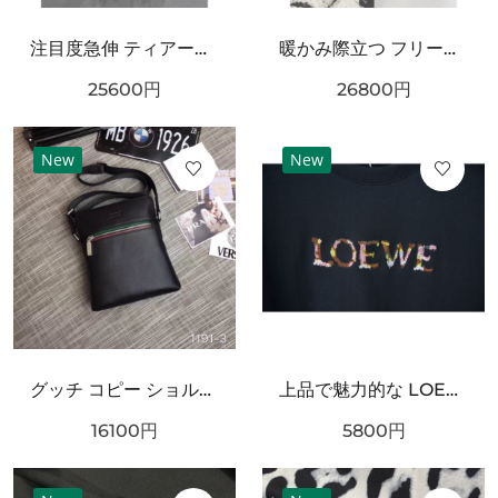
注目度急伸 ティアード襟 CHANEL シャネル コピー 長袖ブラウス 軽やかシルエット
暖かみ際立つ フリースブルゾン ブラックトリム BURBERRY バーバリー コピー ボアジャケット ジップポケット
25600
円
26800
円
New
New
グッチ コピー ショルダーバッグ GUCCI 個性を引き立てるスタイリッシュな仕上がり
上品で魅力的な LOEWE ロエベ スーパーコピー Tシャツ シンプル
16100
円
5800
円