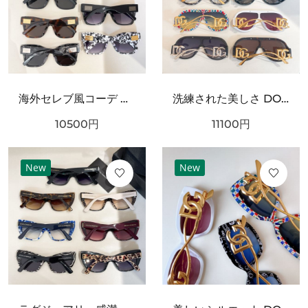
海外セレブ風コーデ DOLCE＆GABBANA ドルチェ＆ガッバーナ コピー サングラス 高級感漂うデザイン
洗練された美しさ DOLCE＆GABBANA ドルチェ＆ガッバーナ コピー サングラス 大人の魅力溢れる
10500
円
11100
円
New
New