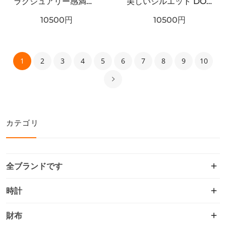
ラグジュアリー感満載 DOLCE＆GABBANA ドルチェ＆ガッバーナ コピー サングラス こだわり抜かれた逸品
美しいシルエット DOLCE＆GABBANA ドルチェ＆ガッバーナ コピー サングラス 極上の着心地
10500
円
10500
円
1
2
3
4
5
6
7
8
9
10
カテゴリ
全ブランドです
時計
財布