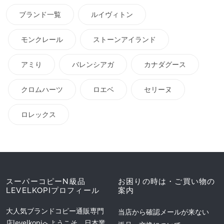
ブランド一覧
ルイヴィトン
モンクレール
ストーンアイランド
アミり
バレンシアガ
カナダグース
クロムハーツ
ロエベ
セリーヌ
ロレックス
スーパーコピーN級品
お困りの時は・ご買い物の
LEVELKOPIプロフィール
案内
大人気ブランドコピー通販専門
当店から確認メールが来ない
店levelkopiへようこそ。日本業