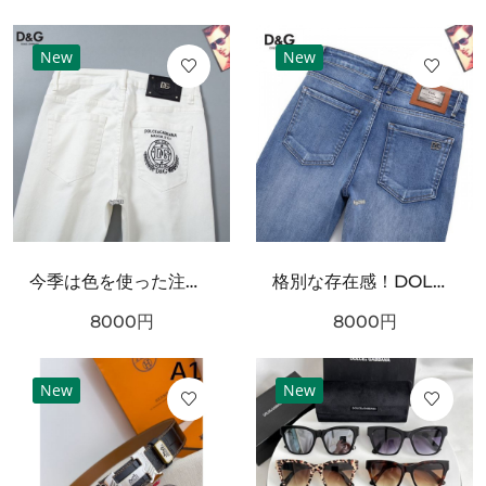
New
New
今季は色を使った注目新品！DOLCE＆GABBANA ドルチェ＆ガッバーナ コピー ジーパン 大注目の新作
格別な存在感！DOLCE＆GABBANA ドルチェ＆ガッバーナ コピー ジーパン 限定予約受付中
8000
円
8000
円
New
New