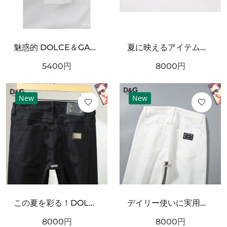
魅惑的 DOLCE＆GABBANA ドルチェ＆ガッバーナ コピー 半袖Tシャツ 存在感抜群
夏に映えるアイテム！DOLCE＆GABBANA ドルチェ＆ガッバーナ コピー ジーパン 秋冬マストアイテム
5400
円
8000
円
New
New
この夏を彩る！DOLCE＆GABBANA ドルチェ＆ガッバーナ コピー ジーパン 引き続き注目のスタイル
デイリー使いに実用性抜群！DOLCE＆GABBANA ドルチェ＆ガッバーナ コピー ジーパン スタイリッシュなスタイル
8000
円
8000
円