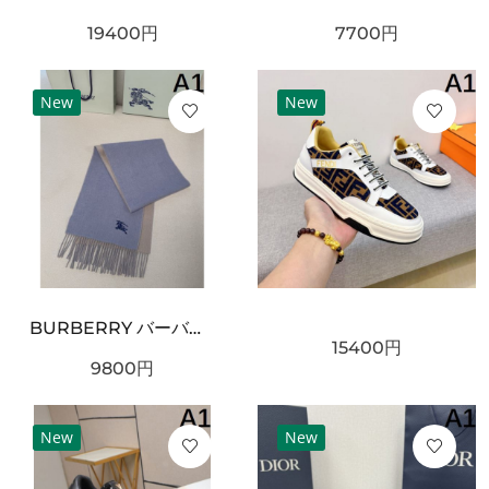
19400
円
7700
円
New
New
BURBERRY バーバリー コピー マフラー ライトブルー×グレー配色 ワンポイント騎士刺繍 フリンジ仕上げ 柔らかウール素材 上品な印象
15400
円
9800
円
New
New