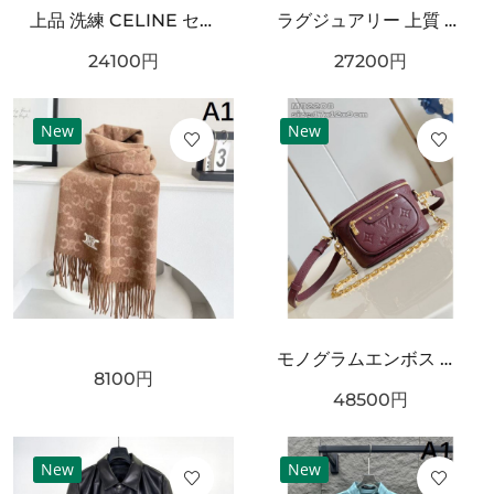
上品 洗練 CELINE セリーヌ コピー カードケース 高級感 エレガント
ラグジュアリー 上質 CELINE セリーヌ コピー カードケース モダン 端正
24100
円
27200
円
New
New
モノグラムエンボス ミニショルダーバッグ 人気商品 LOUIS VUITTON ルイヴィトン コピー バッグ チェーン付き コンパクトサイズ
8100
円
48500
円
New
New