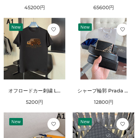
45200
円
65600
円
New
New
オフロードカー刺繍 LOUIS VUITTON ルイヴィトン コピー Tシャツ ブラックカラー フロントグラフィック 半袖デザイン ストリート感ある仕上がり
シャープ輪郭 Prada プラダ コピー ベルト ブラックレザー 細かなエンボス加工 サークルメタルバックル ロゴ刻印 都会的スタイル
5200
円
12800
円
New
New