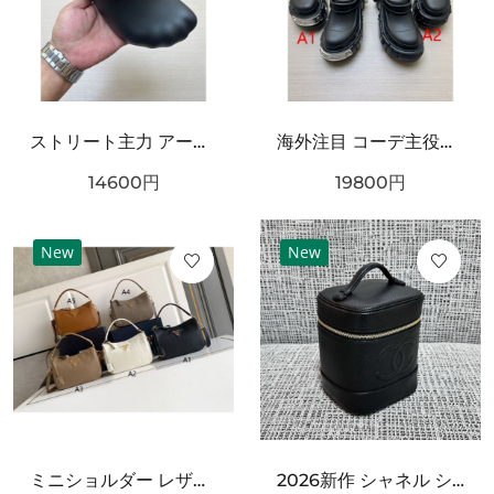
ストリート主力 アートフォルム ワンタッチ着脱 耐久ソール BALENCIAGA バーバリー コピー クロッグシューズ リラックスモード
海外注目 コーデ主役級 立体ラバー構造 クッション性良好 BALENCIAGA バーバリー コピー クロッグシューズ 耐久ソール エッジィモード
14600
円
19800
円
New
New
ミニショルダー レザー調 ワンハンドルデザイン PRADA プラダ コピー バッグ ゴールドロゴ カラーバリエーション豊富 2WAY通勤スタイル
2026新作 シャネル ショルダーバッグクロスボディバッグ 最新商品即完売必至｜CHANEL人気作