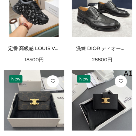
定番 高級感 LOUIS VUITTON ルイヴィトン コピー スニーカー 上品 洗練
洗練 DIOR ディオール コピー ダービーシューズ ブラックレザー 光沢仕上げ 編み上げデザイン ボリュームソール 防滑仕様 フォーマルカジュアル兼用
18500
円
28800
円
New
New