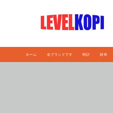
ホーム
全ブランドです
時計
財布