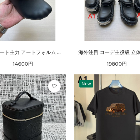
ストリート主力 アートフォルム ワンタッチ着脱 耐久ソール BALENCIAGA バーバリー コピー クロッグシューズ リラックスモード
14600
円
19800
円
New