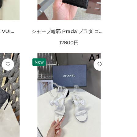
オフロードカー刺繍 LOUIS VUITTON ルイヴィトン コピー Tシャツ ブラックカラー フロントグラフィック 半袖デザイン ストリート感ある仕上がり
シャープ輪郭 Prada プラダ コピー ベルト ブラックレザー 細かなエンボス加工 サークルメタルバックル ロゴ刻印 都会的スタイル
12800
円
New