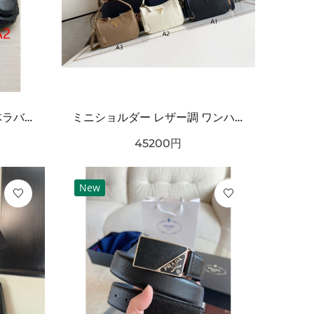
海外注目 コーデ主役級 立体ラバー構造 クッション性良好 BALENCIAGA バーバリー コピー クロッグシューズ 耐久ソール エッジィモード
ミニショルダー レザー調 ワンハンドルデザイン PRADA プラダ コピー バッグ ゴールドロゴ カラーバリエーション豊富 2WAY通勤スタイル
45200
円
New