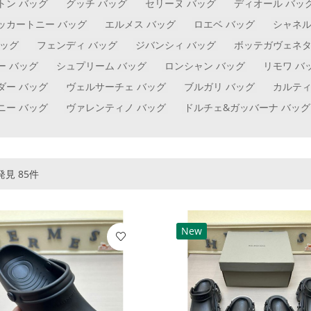
トン バッグ
グッチ バッグ
セリーヌ バッグ
ディオール バッ
ッカートニー バッグ
エルメス バッグ
ロエベ バッグ
シャネル
バッグ
フェンディ バッグ
ジバンシィ バッグ
ボッテガヴェネタ
ー バッグ
シュプリーム バッグ
ロンシャン バッグ
リモワ バ
ダー バッグ
ヴェルサーチェ バッグ
ブルガリ バッグ
カルティ
ニー バッグ
ヴァレンティノ バッグ
ドルチェ&ガッバーナ バッグ
見 85件
New