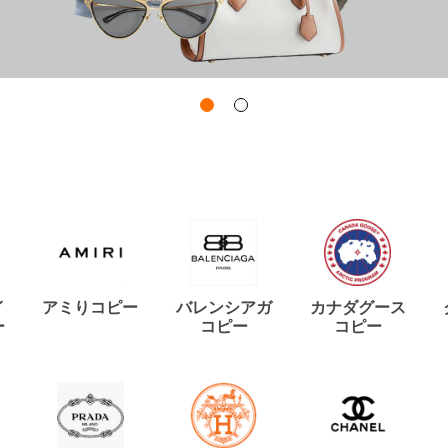
イ
アミりコピー
バレンシアガ
カナダグース
ー
コピー
コピー