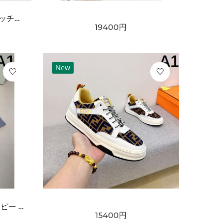
GUCCI グッチ コピー クラッチバッグ GGスプリームキャンバス スリムフォルム フラップデザイン リストストラップ付き 軽量設計
19400
円
New
BURBERRY バーバリー コピー マフラー ライトブルー×グレー配色 ワンポイント騎士刺繍 フリンジ仕上げ 柔らかウール素材 上品な印象
15400
円