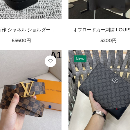
2026新作 シャネル ショルダーバッグクロスボディバッグ 最新商品即完売必至｜CHANEL人気作
65600
円
5200
円
New