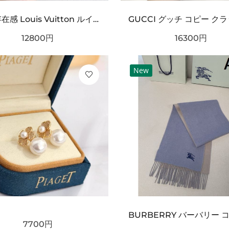
タフ 存在感 Louis Vuitton ルイヴィトン コピー ベルト ブラックチェック型押しレザー シルバーバックル 厚みある仕様 ストリート映えデザイン
12800
円
16300
円
New
7700
円