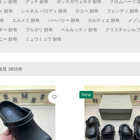
トン 財布
グッチ 財布
ボッテガヴェネタ 財布
クロムハーツ 
ィ 財布
シャネル パロディ 財布
ロエベ 財布
フェンディ 財布
財布
エルメス 財布
バーバリー 財布
カルティエ 財布
メゾ
ダー 財布
ブルガリ 財布
ベルルッティ 財布
クリスチャンルブ
ニー 財布
ミュウミュウ 財布
見 3855件
New