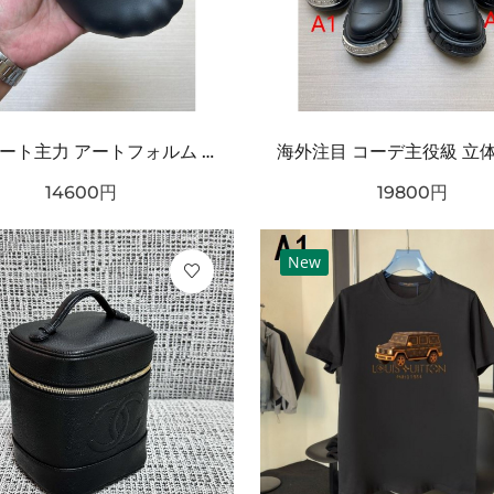
ストリート主力 アートフォルム ワンタッチ着脱 耐久ソール BALENCIAGA バーバリー コピー クロッグシューズ リラックスモード
14600
円
19800
円
New