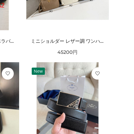
海外注目 コーデ主役級 立体ラバー構造 クッション性良好 BALENCIAGA バーバリー コピー クロッグシューズ 耐久ソール エッジィモード
ミニショルダー レザー調 ワンハンドルデザイン PRADA プラダ コピー バッグ ゴールドロゴ カラーバリエーション豊富 2WAY通勤スタイル
45200
円
New