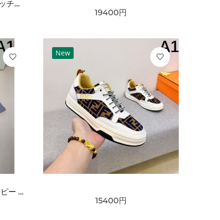
GUCCI グッチ コピー クラッチバッグ GGスプリームキャンバス スリムフォルム フラップデザイン リストストラップ付き 軽量設計
19400
円
New
BURBERRY バーバリー コピー マフラー ライトブルー×グレー配色 ワンポイント騎士刺繍 フリンジ仕上げ 柔らかウール素材 上品な印象
15400
円