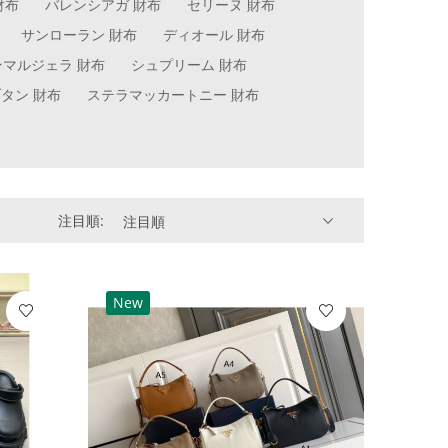
財布
バレンシアガ 財布
セリーヌ 財布
サンローラン 財布
ディオール 財布
ンマルジェラ 財布
シュプリーム 財布
タン 財布
ステラマッカートニー 財布
注目順:
注目順
New