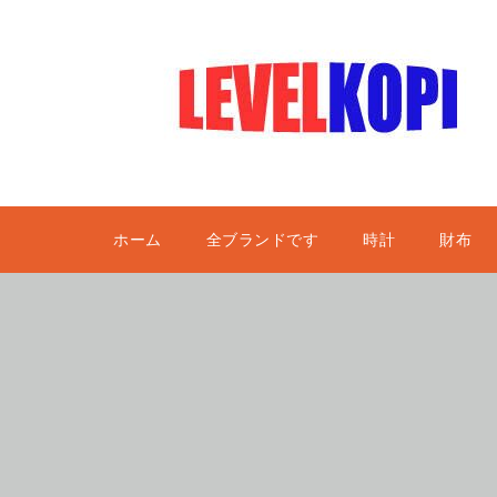
ホーム
全ブランドです
時計
財布