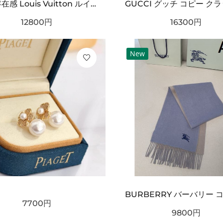
タフ 存在感 Louis Vuitton ルイヴィトン コピー ベルト ブラックチェック型押しレザー シルバーバックル 厚みある仕様 ストリート映えデザイン
12800
円
16300
円
New
7700
円
9800
円