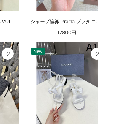
オフロードカー刺繍 LOUIS VUITTON ルイヴィトン コピー Tシャツ ブラックカラー フロントグラフィック 半袖デザイン ストリート感ある仕上がり
シャープ輪郭 Prada プラダ コピー ベルト ブラックレザー 細かなエンボス加工 サークルメタルバックル ロゴ刻印 都会的スタイル
12800
円
New