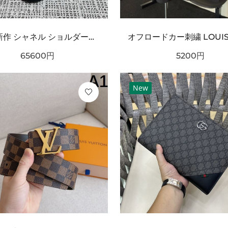
2026新作 シャネル ショルダーバッグクロスボディバッグ 最新商品即完売必至｜CHANEL人気作
65600
円
5200
円
New