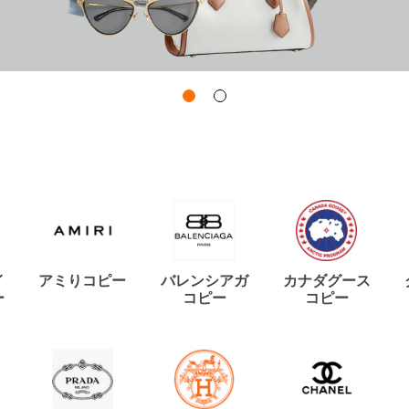
イ
アミりコピー
バレンシアガ
カナダグース
ー
コピー
コピー