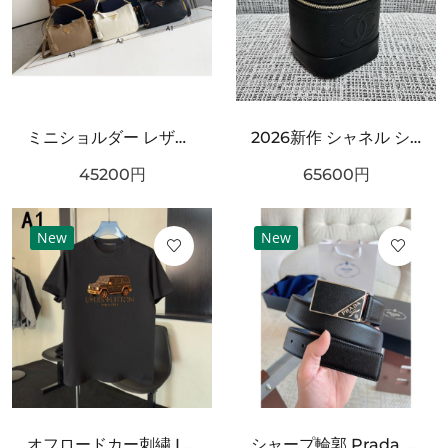
ミニショルダー レザー調 ワンハンドルデザイン PRADA プラダ コピー バッグ ゴールドロゴ カラーバリエーション豊富 2WAY通勤スタイル
2026新作 シャネル ショルダーバッグクロスボディバッグ 最新商品即完売必至｜CHANEL人気作
45200
円
65600
円
New
New
オフロードカー刺繍 LOUIS VUITTON ルイヴィトン コピー Tシャツ ブラックカラー フロントグラフィック 半袖デザイン ストリート感ある仕上がり
シャープ輪郭 Prada プラダ コピー ベルト ブラックレザー 細かなエンボス加工 サークルメタルバックル ロゴ刻印 都会的スタイル