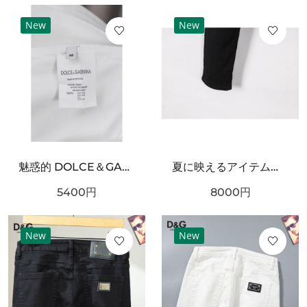
New
New
魅惑的 DOLCE＆GABBANA ドルチェ＆ガッバーナ コピー 半袖Tシャツ 存在感抜群
夏に映えるアイテム！DOLCE＆GABBANA ドルチェ＆ガッバーナ コピー ジーパン 秋冬マストアイテム
5400
円
8000
円
New
New