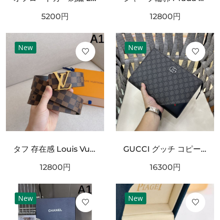
5200
円
12800
円
New
New
タフ 存在感 Louis Vuitton ルイヴィトン コピー ベルト ブラックチェック型押しレザー シルバーバックル 厚みある仕様 ストリート映えデザイン
GUCCI グッチ コピー クラッチバッグ GGスプリームキャンバス スリムフォルム フラップデザイン リストストラップ付き 軽量設計
12800
円
16300
円
New
New