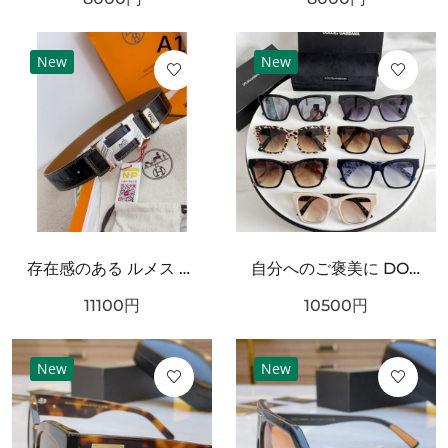
New
New
存在感のある ルメス スーパーコピー ベルト 大人っぽい HERMES
自分へのご褒美に DOLCE＆GABBANA ドルチェ＆ガッバーナ コピー サングラス ギフトにも最適
11100
円
10500
円
New
New