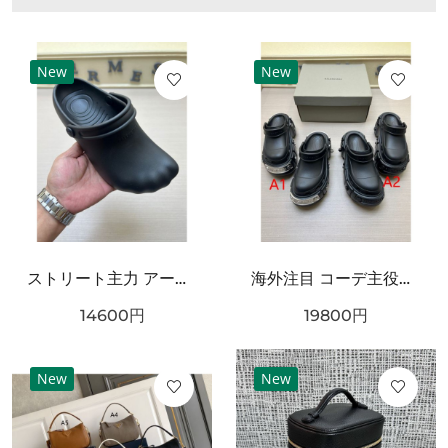
New
New
ストリート主力 アートフォルム ワンタッチ着脱 耐久ソール BALENCIAGA バーバリー コピー クロッグシューズ リラックスモード
海外注目 コーデ主役級 立体ラバー構造 クッション性良好 BALENCIAGA バーバリー コピー クロッグシューズ 耐久ソール エッジィモード
14600
円
19800
円
New
New