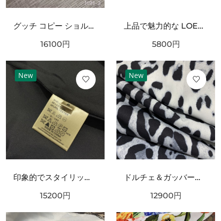
グッチ コピー ショルダーバッグ GUCCI 個性を引き立てるスタイリッシュな仕上がり
上品で魅力的な LOEWE ロエベ スーパーコピー Tシャツ シンプル
16100
円
5800
円
New
New
印象的でスタイリッシュな DOLCE＆GABBANA ドルチェ＆ガッバーナ コピー ワンピース
ドルチェ＆ガッバーナ コピー 上下セット DOLCE＆GABBANA シックでフェミニンな装い
15200
円
12900
円