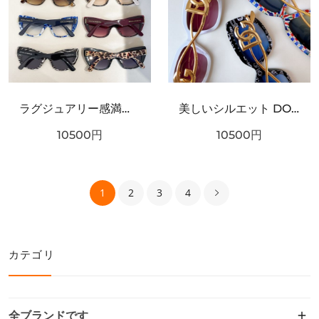
ラグジュアリー感満載 DOLCE＆GABBANA ドルチェ＆ガッバーナ コピー サングラス こだわり抜かれた逸品
美しいシルエット DOLCE＆GABBANA ドルチェ＆ガッバーナ コピー サングラス 極上の着心地
10500
円
10500
円
1
2
3
4
カテゴリ
全ブランドです