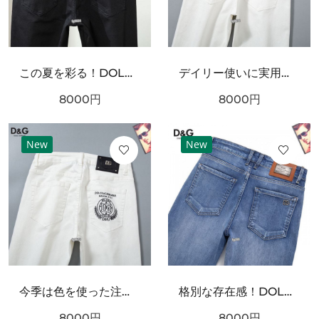
この夏を彩る！DOLCE＆GABBANA ドルチェ＆ガッバーナ コピー ジーパン 引き続き注目のスタイル
デイリー使いに実用性抜群！DOLCE＆GABBANA ドルチェ＆ガッバーナ コピー ジーパン スタイリッシュなスタイル
8000
円
8000
円
New
New
今季は色を使った注目新品！DOLCE＆GABBANA ドルチェ＆ガッバーナ コピー ジーパン 大注目の新作
格別な存在感！DOLCE＆GABBANA ドルチェ＆ガッバーナ コピー ジーパン 限定予約受付中
8000
円
8000
円