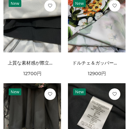
New
New
上質な素材感が際立つ DOLCE＆GABBANA ドルチェ＆ガッバーナ コピー ワンピース
ドルチェ＆ガッバーナ コピー ワンピース DOLCE＆GABBANA 華やかで優雅な雰囲気
12700
円
12900
円
New
New