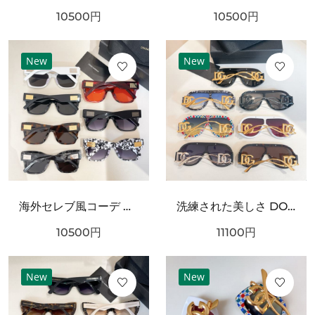
10500
円
10500
円
New
New
海外セレブ風コーデ DOLCE＆GABBANA ドルチェ＆ガッバーナ コピー サングラス 高級感漂うデザイン
洗練された美しさ DOLCE＆GABBANA ドルチェ＆ガッバーナ コピー サングラス 大人の魅力溢れる
10500
円
11100
円
New
New