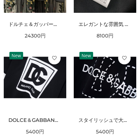
ドルチェ＆ガッバーナ コピー ワンピース DOLCE＆GABBANA 華やかで優雅な雰囲気
エレガントな雰囲気 DOLCE&GABBANA ドルチェ＆ガッバーナ コピー キャミソール 上質な素材感
24300
円
8100
円
New
New
DOLCE＆GABBANA ドルチェ＆ガッバーナ コピー 半袖Tシャツ 個性 自由な美意識
スタイリッシュで大胆な ドルチェ＆ガッバーナ コピー 半袖Tシャツ DOLCE＆GABBANA
5400
円
5400
円