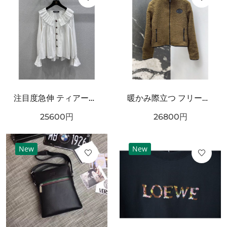
注目度急伸 ティアード襟 CHANEL シャネル コピー 長袖ブラウス 軽やかシルエット
暖かみ際立つ フリースブルゾン ブラックトリム BURBERRY バーバリー コピー ボアジャケット ジップポケット
25600
円
26800
円
New
New