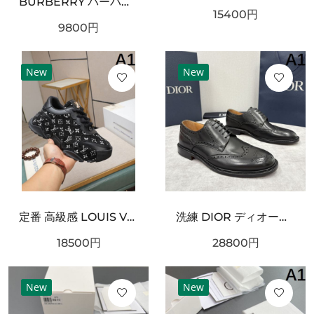
BURBERRY バーバリー コピー マフラー ライトブルー×グレー配色 ワンポイント騎士刺繍 フリンジ仕上げ 柔らかウール素材 上品な印象
15400
円
9800
円
New
New
定番 高級感 LOUIS VUITTON ルイヴィトン コピー スニーカー 上品 洗練
洗練 DIOR ディオール コピー ダービーシューズ ブラックレザー 光沢仕上げ 編み上げデザイン ボリュームソール 防滑仕様 フォーマルカジュアル兼用
18500
円
28800
円
New
New