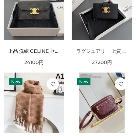
上品 洗練 CELINE セリーヌ コピー カードケース 高級感 エレガント
ラグジュアリー 上質 CELINE セリーヌ コピー カードケース モダン 端正
24100
円
27200
円
New
New