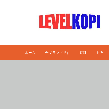
ホーム
全ブランドです
時計
財布