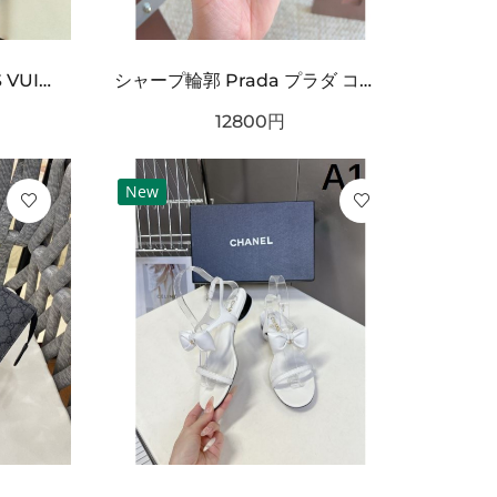
オフロードカー刺繍 LOUIS VUITTON ルイヴィトン コピー Tシャツ ブラックカラー フロントグラフィック 半袖デザイン ストリート感ある仕上がり
シャープ輪郭 Prada プラダ コピー ベルト ブラックレザー 細かなエンボス加工 サークルメタルバックル ロゴ刻印 都会的スタイル
12800
円
New