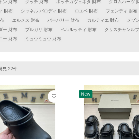
トン 財布
グッチ 財布
ボッテガヴェネタ 財布
クロムハーツ 
ィ 財布
シャネル パロディ 財布
ロエベ 財布
フェンディ 財布
財布
エルメス 財布
バーバリー 財布
カルティエ 財布
メゾ
ダー 財布
ブルガリ 財布
ベルルッティ 財布
クリスチャンルブ
ニー 財布
ミュウミュウ 財布
見 22件
New