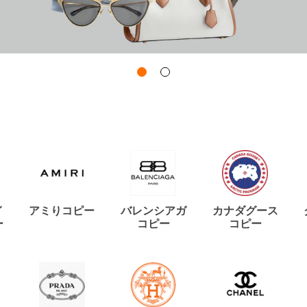
イ
アミりコピー
バレンシアガ
カナダグース
ー
コピー
コピー