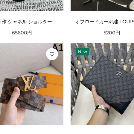
2026新作 シャネル ショルダーバッグクロスボディバッグ 最新商品即完売必至｜CHANEL人気作
65600
円
5200
円
New