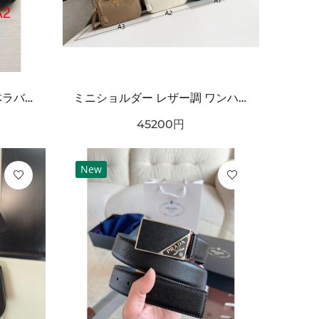
海外注目 コーデ主役級 立体ラバー構造 クッション性良好 BALENCIAGA バーバリー コピー クロッグシューズ 耐久ソール エッジィモード
ミニショルダー レザー調 ワンハンドルデザイン PRADA プラダ コピー バッグ ゴールドロゴ カラーバリエーション豊富 2WAY通勤スタイル
45200
円
New