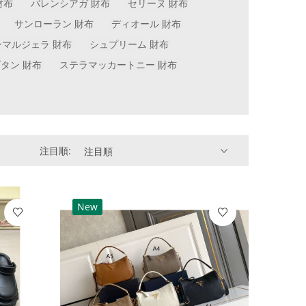
財布
バレンシアガ 財布
セリーヌ 財布
サンローラン 財布
ディオール 財布
ンマルジェラ 財布
シュプリーム 財布
タン 財布
ステラマッカートニー 財布
注目順:
注目順
New