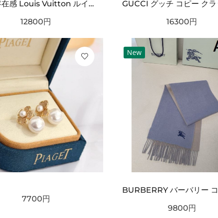
タフ 存在感 Louis Vuitton ルイヴィトン コピー ベルト ブラックチェック型押しレザー シルバーバックル 厚みある仕様 ストリート映えデザイン
12800
円
16300
円
New
7700
円
9800
円