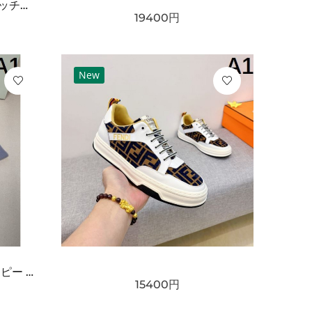
GUCCI グッチ コピー クラッチバッグ GGスプリームキャンバス スリムフォルム フラップデザイン リストストラップ付き 軽量設計
19400
円
New
BURBERRY バーバリー コピー マフラー ライトブルー×グレー配色 ワンポイント騎士刺繍 フリンジ仕上げ 柔らかウール素材 上品な印象
15400
円