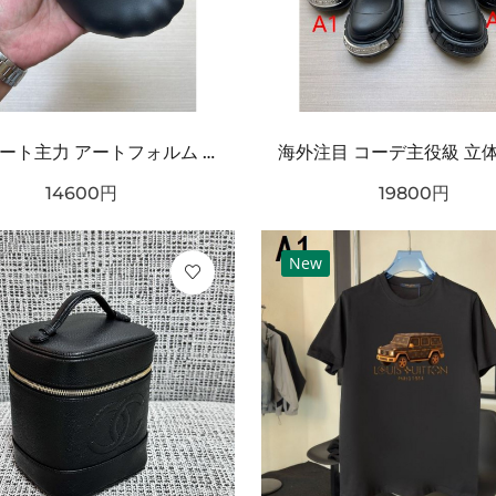
ストリート主力 アートフォルム ワンタッチ着脱 耐久ソール BALENCIAGA バーバリー コピー クロッグシューズ リラックスモード
14600
円
19800
円
New