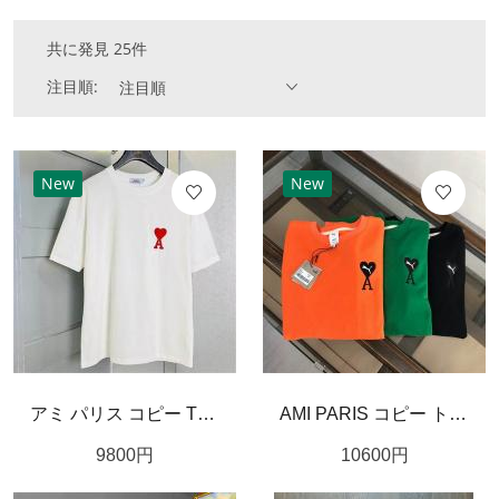
共に発見 25件
注目順:
注目順
New
New
アミ パリス コピー Tシャツ AmideCoeur ハート 刺繍入り シンプル＆洗練デザイン AMI PARIS
AMI PARIS コピー トレーナー Aハート刺繍 ロゴ コットン＆リネン ベーシックデザイン アミパリス
9800
円
10600
円