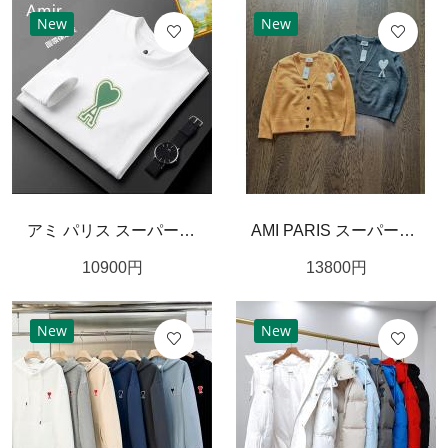
New
New
アミ パリス スーパーコピー 長袖Ｔシャツ Aハートロゴ 刺繍入り コットン リラックスシルエット AMI PARIS
AMI PARIS スーパーコピー カーディガン Aロゴ ハート オレンジ グレー アミパリス
10900
円
13800
円
New
New