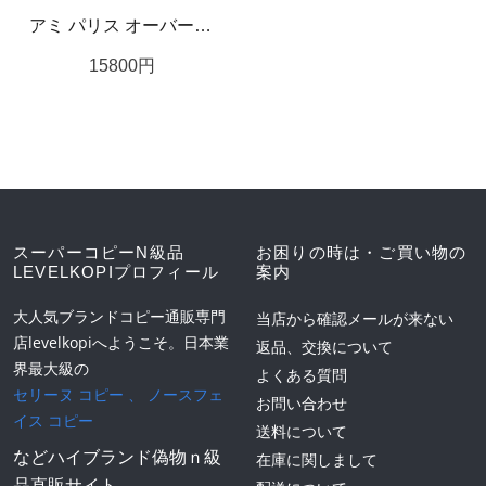
アミ パリス オーバー 偽物サイズ ウールカーディガン【選べる2色】
15800
円
スーパーコピーN級品
お困りの時は・ご買い物の
LEVELKOPIプロフィール
案内
大人気ブランドコピー通販専門
当店から確認メールが来ない
店levelkopiへようこそ。日本業
返品、交換について
界最大級の
よくある質問
セリーヌ コピー
、
ノースフェ
お問い合わせ
イス コピー
送料について
などハイブランド偽物ｎ級
在庫に関しまして
品直販サイト。