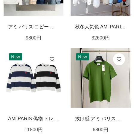
アミ パリス コピー パーカー 定番 ハートロゴ 刺繡 7色 ユニセックス AMI PARIS
秋冬人気色 AMI PARIS コピー ダウンジャケット 7色展開 ハート ロゴ ワッペン アミ パリス
9800
円
32600
円
New
New
AMI PARIS 偽物 トレーナー ストライプ 柄 ウール＆綿生地 オーバーサイズ ユニセックス アミ パリス
抜け感 アミ パリス スーパー コピー Tシャツ 刺繡 ロゴ 純綿 AMI PARIS
11800
円
6800
円