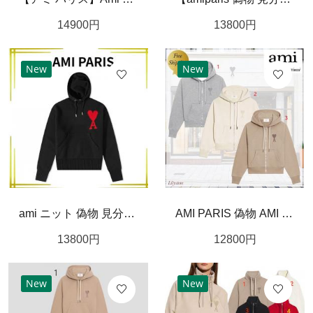
14900
円
13800
円
New
New
ami ニット 偽物 見分け方 ラージ A ハート ニット フーディ【アミ パリス】関税込
AMI PARIS 偽物 AMI DE COEUR ジップアップ パーカー【国内即発】
13800
円
12800
円
New
New