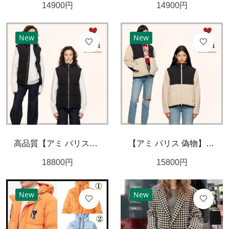
14900
円
14900
円
New
New
高品質【アミ パリス】ブラック Ami de Coeur ダウンベスト
【アミ パリス 偽物】オフホワイト Ami De Coeur スウェットシャツ
18800
円
15800
円
New
New