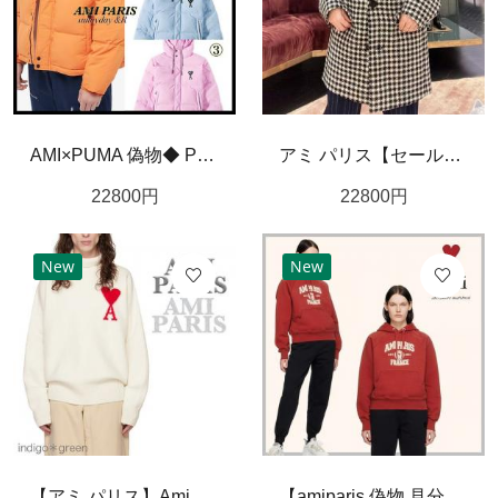
AMI×PUMA 偽物◆ Puffer Jacketダウンジャケット アミ プーマ 3色
アミ パリス【セール】ストラクチャード ショートコート★関税込み
22800
円
22800
円
New
New
【アミ パリス】Ami de Coeur 偽物タートルネック/ホワイト関税送料込
【amiparis 偽物 見分け方】レッド オーガニックコットン フーディ