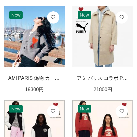
New
New
AMI PARIS 偽物 カーディガン 綿 ウール ハート 刺繍 ｖネック オーバーサイズ アミ パリス
アミ パリス コラボ PUMA X AMI COAT ロングコート 偽物 新色☆希少
19300
円
21800
円
New
New