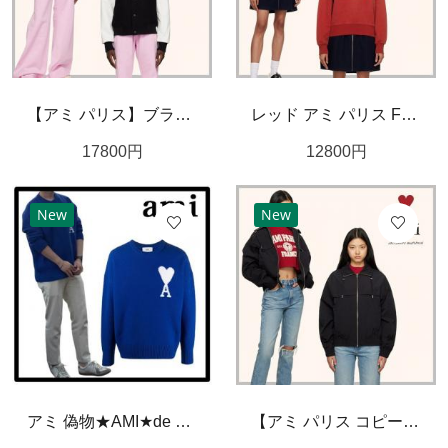
【アミ パリス】ブラック Ami de Coeur 偽物 ボンバージャケット
レッド アミ パリス France スウェットシャツ コピー
17800
円
12800
円
New
New
アミ 偽物★AMI★de Coeur オーバーサイズインターシャセーター ブルー☆関税込☆
【アミ パリス コピー】ブラック Ami De Coeur ジャケット