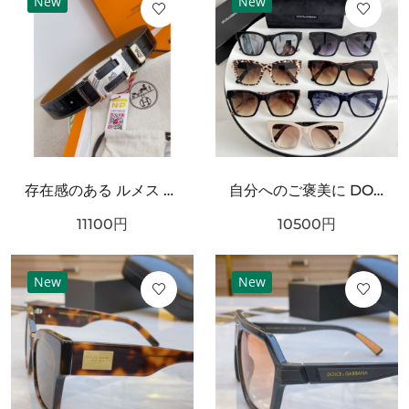
New
New
存在感のある ルメス スーパーコピー ベルト 大人っぽい HERMES
自分へのご褒美に DOLCE＆GABBANA ドルチェ＆ガッバーナ コピー サングラス ギフトにも最適
11100
円
10500
円
New
New