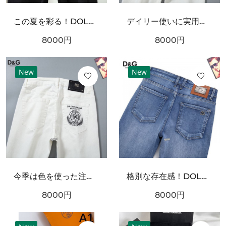
この夏を彩る！DOLCE＆GABBANA ドルチェ＆ガッバーナ コピー ジーパン 引き続き注目のスタイル
デイリー使いに実用性抜群！DOLCE＆GABBANA ドルチェ＆ガッバーナ コピー ジーパン スタイリッシュなスタイル
8000
円
8000
円
New
New
今季は色を使った注目新品！DOLCE＆GABBANA ドルチェ＆ガッバーナ コピー ジーパン 大注目の新作
格別な存在感！DOLCE＆GABBANA ドルチェ＆ガッバーナ コピー ジーパン 限定予約受付中
8000
円
8000
円