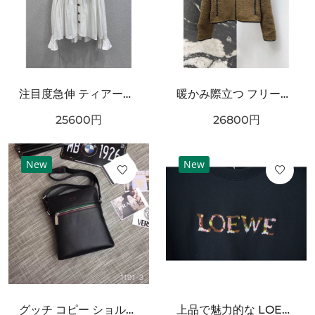
注目度急伸 ティアード襟 CHANEL シャネル コピー 長袖ブラウス 軽やかシルエット
暖かみ際立つ フリースブルゾン ブラックトリム BURBERRY バーバリー コピー ボアジャケット ジップポケット
25600
円
26800
円
New
New
グッチ コピー ショルダーバッグ GUCCI 個性を引き立てるスタイリッシュな仕上がり
上品で魅力的な LOEWE ロエベ スーパーコピー Tシャツ シンプル