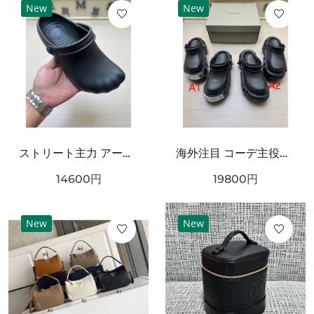
New
New
ストリート主力 アートフォルム ワンタッチ着脱 耐久ソール BALENCIAGA バーバリー コピー クロッグシューズ リラックスモード
海外注目 コーデ主役級 立体ラバー構造 クッション性良好 BALENCIAGA バーバリー コピー クロッグシューズ 耐久ソール エッジィモード
14600
円
19800
円
New
New