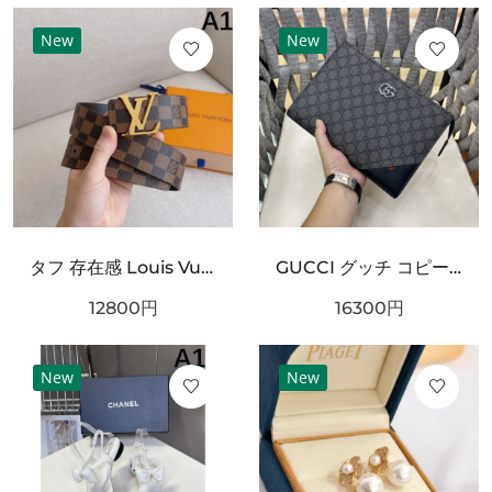
New
New
タフ 存在感 Louis Vuitton ルイヴィトン コピー ベルト ブラックチェック型押しレザー シルバーバックル 厚みある仕様 ストリート映えデザイン
GUCCI グッチ コピー クラッチバッグ GGスプリームキャンバス スリムフォルム フラップデザイン リストストラップ付き 軽量設計
12800
円
16300
円
New
New