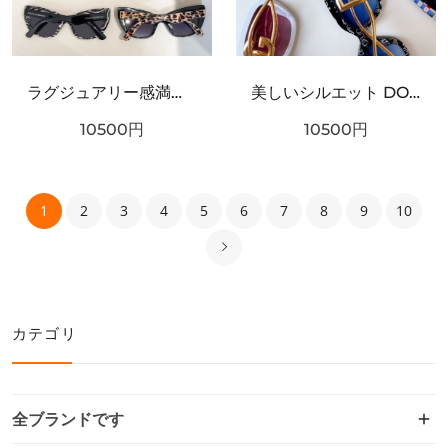
ラグジュアリー感満載 DOLCE＆GABBANA ドルチェ＆ガッバーナ コピー サングラス こだわり抜かれた逸品
美しいシルエット DOLCE＆GABBANA ドルチェ＆ガッバーナ コピー サングラス 極上の着心地
10500
円
10500
円
1
2
3
4
5
6
7
8
9
10
カテゴリ
全ブランドです