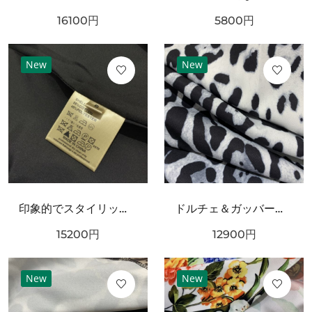
16100
円
5800
円
New
New
印象的でスタイリッシュな DOLCE＆GABBANA ドルチェ＆ガッバーナ コピー ワンピース
ドルチェ＆ガッバーナ コピー 上下セット DOLCE＆GABBANA シックでフェミニンな装い
15200
円
12900
円
New
New