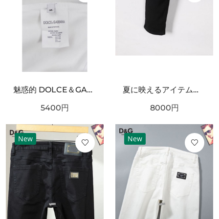
魅惑的 DOLCE＆GABBANA ドルチェ＆ガッバーナ コピー 半袖Tシャツ 存在感抜群
夏に映えるアイテム！DOLCE＆GABBANA ドルチェ＆ガッバーナ コピー ジーパン 秋冬マストアイテム
5400
円
8000
円
New
New