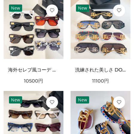
New
New
海外セレブ風コーデ DOLCE＆GABBANA ドルチェ＆ガッバーナ コピー サングラス 高級感漂うデザイン
洗練された美しさ DOLCE＆GABBANA ドルチェ＆ガッバーナ コピー サングラス 大人の魅力溢れる
10500
円
11100
円
New
New