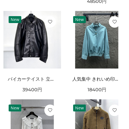
48500
円
New
New
バイカーテイスト 立体フォルム CHROME HEARTS クロムハーツ コピー レザージャケット 人気加速
人気集中 きれいめ印象 CHANEL シャネル コピー 長袖ジャケット 着映えデザイン
39400
円
18400
円
New
New