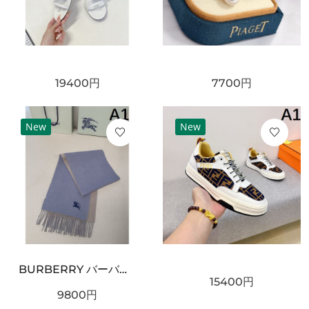
19400
円
7700
円
New
New
BURBERRY バーバリー コピー マフラー ライトブルー×グレー配色 ワンポイント騎士刺繍 フリンジ仕上げ 柔らかウール素材 上品な印象
15400
円
9800
円