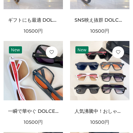
ギフトにも最適 DOLCE＆GABBANA ドルチェ＆ガッバーナ コピー サングラス ファッション好き必見
SNS映え抜群 DOLCE＆GABBANA ドルチェ＆ガッバーナ コピー サングラス スタイリッシュなスタイル
10500
円
10500
円
New
New
一瞬で華やぐ DOLCE＆GABBANA ドルチェ＆ガッバーナ コピー サングラス 期間限定
人気沸騰中！おしゃれ新品 DOLCE＆GABBANA ドルチェ＆ガッバーナ コピー サングラス 大人可愛い
10500
円
10500
円