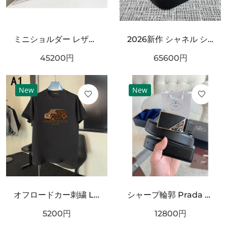
ミニショルダー レザー調 ワンハンドルデザイン PRADA プラダ コピー バッグ ゴールドロゴ カラーバリエーション豊富 2WAY通勤スタイル
2026新作 シャネル ショルダーバッグクロスボディバッグ 最新商品即完売必至｜CHANEL人気作
45200
円
65600
円
New
New
オフロードカー刺繍 LOUIS VUITTON ルイヴィトン コピー Tシャツ ブラックカラー フロントグラフィック 半袖デザイン ストリート感ある仕上がり
シャープ輪郭 Prada プラダ コピー ベルト ブラックレザー 細かなエンボス加工 サークルメタルバックル ロゴ刻印 都会的スタイル
5200
円
12800
円