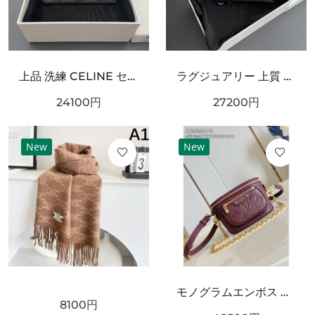
上品 洗練 CELINE セリーヌ コピー カードケース 高級感 エレガント
ラグジュアリー 上質 CELINE セリーヌ コピー カードケース モダン 端正
24100
円
27200
円
New
New
モノグラムエンボス ミニショルダーバッグ 人気商品 LOUIS VUITTON ルイヴィトン コピー バッグ チェーン付き コンパクトサイズ
8100
円