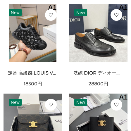
New
New
定番 高級感 LOUIS VUITTON ルイヴィトン コピー スニーカー 上品 洗練
洗練 DIOR ディオール コピー ダービーシューズ ブラックレザー 光沢仕上げ 編み上げデザイン ボリュームソール 防滑仕様 フォーマルカジュアル兼用
18500
円
28800
円
New
New