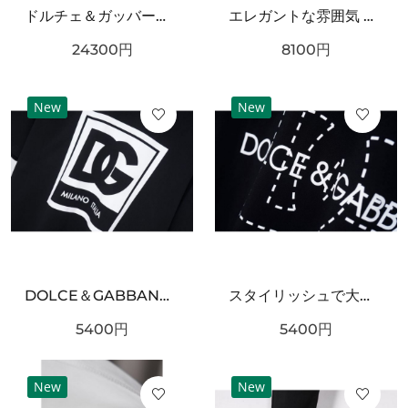
ドルチェ＆ガッバーナ コピー ワンピース DOLCE＆GABBANA 華やかで優雅な雰囲気
エレガントな雰囲気 DOLCE&GABBANA ドルチェ＆ガッバーナ コピー キャミソール 上質な素材感
24300
円
8100
円
New
New
DOLCE＆GABBANA ドルチェ＆ガッバーナ コピー 半袖Tシャツ 個性 自由な美意識
スタイリッシュで大胆な ドルチェ＆ガッバーナ コピー 半袖Tシャツ DOLCE＆GABBANA
5400
円
5400
円
New
New