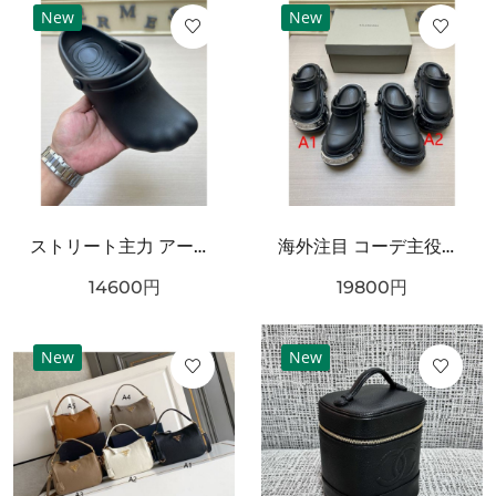
New
New
ストリート主力 アートフォルム ワンタッチ着脱 耐久ソール BALENCIAGA バーバリー コピー クロッグシューズ リラックスモード
海外注目 コーデ主役級 立体ラバー構造 クッション性良好 BALENCIAGA バーバリー コピー クロッグシューズ 耐久ソール エッジィモード
14600
円
19800
円
New
New