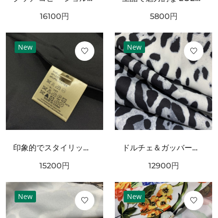
16100
円
5800
円
New
New
印象的でスタイリッシュな DOLCE＆GABBANA ドルチェ＆ガッバーナ コピー ワンピース
ドルチェ＆ガッバーナ コピー 上下セット DOLCE＆GABBANA シックでフェミニンな装い
15200
円
12900
円
New
New