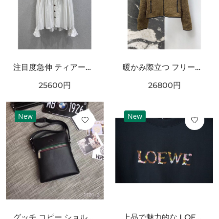
注目度急伸 ティアード襟 CHANEL シャネル コピー 長袖ブラウス 軽やかシルエット
暖かみ際立つ フリースブルゾン ブラックトリム BURBERRY バーバリー コピー ボアジャケット ジップポケット
25600
円
26800
円
New
New
グッチ コピー ショルダーバッグ GUCCI 個性を引き立てるスタイリッシュな仕上がり
上品で魅力的な LOEWE ロエベ スーパーコピー Tシャツ シンプル