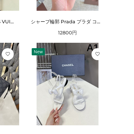
オフロードカー刺繍 LOUIS VUITTON ルイヴィトン コピー Tシャツ ブラックカラー フロントグラフィック 半袖デザイン ストリート感ある仕上がり
シャープ輪郭 Prada プラダ コピー ベルト ブラックレザー 細かなエンボス加工 サークルメタルバックル ロゴ刻印 都会的スタイル
12800
円
New