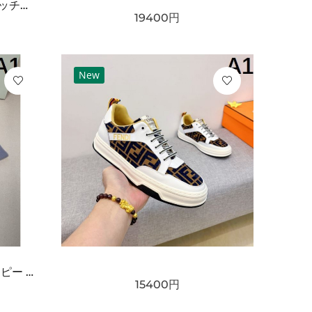
GUCCI グッチ コピー クラッチバッグ GGスプリームキャンバス スリムフォルム フラップデザイン リストストラップ付き 軽量設計
19400
円
New
BURBERRY バーバリー コピー マフラー ライトブルー×グレー配色 ワンポイント騎士刺繍 フリンジ仕上げ 柔らかウール素材 上品な印象
15400
円