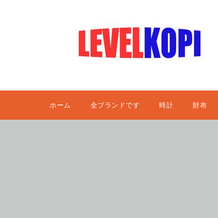
ホーム
全ブランドです
時計
財布