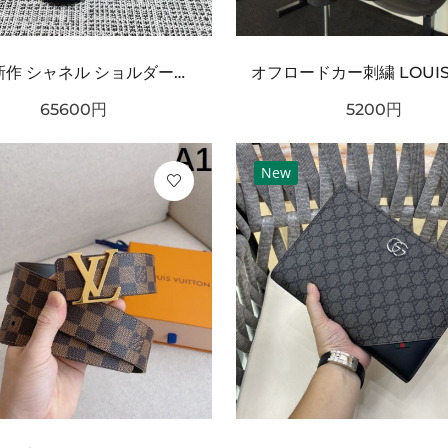
2026新作 シャネル ショルダーバッグクロスボディバッグ 最新商品即完売必至｜CHANEL人気作
65600
円
5200
円
New