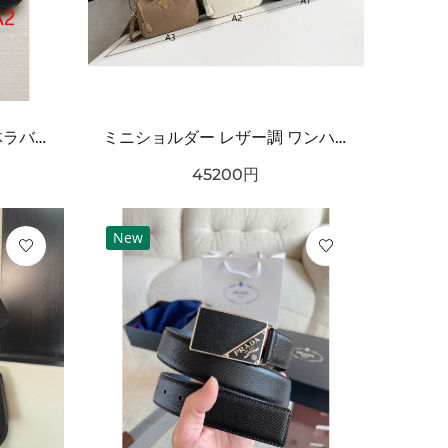
海外注目 コーデ主役級 立体ラバー構造 クッション性良好 BALENCIAGA バーバリー コピー クロッグシューズ 耐久ソール エッジィモード
ミニショルダー レザー調 ワンハンドルデザイン PRADA プラダ コピー バッグ ゴールドロゴ カラーバリエーション豊富 2WAY通勤スタイル
45200
円
New