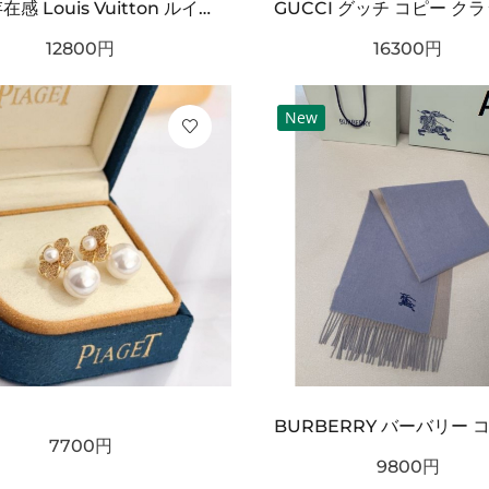
タフ 存在感 Louis Vuitton ルイヴィトン コピー ベルト ブラックチェック型押しレザー シルバーバックル 厚みある仕様 ストリート映えデザイン
12800
円
16300
円
New
7700
円
9800
円