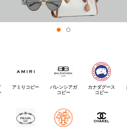
イ
アミりコピー
バレンシアガ
カナダグース
ー
コピー
コピー