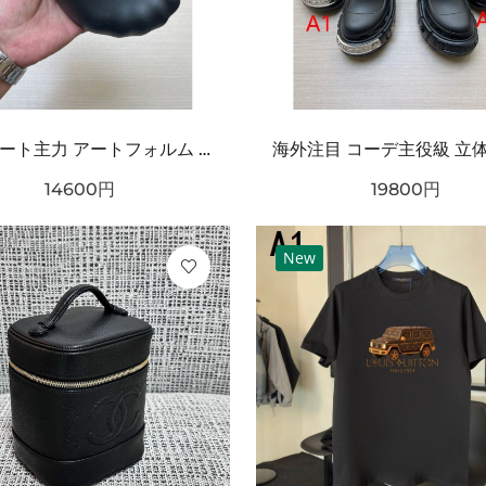
ストリート主力 アートフォルム ワンタッチ着脱 耐久ソール BALENCIAGA バーバリー コピー クロッグシューズ リラックスモード
14600
円
19800
円
New