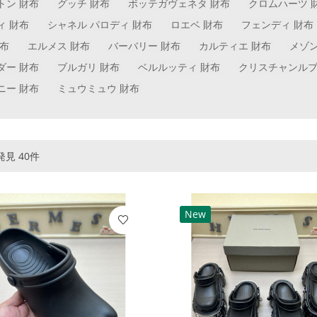
トン 財布
グッチ 財布
ボッテガヴェネタ 財布
クロムハーツ 
ィ 財布
シャネル パロディ 財布
ロエベ 財布
フェンディ 財布
財布
エルメス 財布
バーバリー 財布
カルティエ 財布
メゾ
ダー 財布
ブルガリ 財布
ベルルッティ 財布
クリスチャンルブ
ニー 財布
ミュウミュウ 財布
見 40件
New