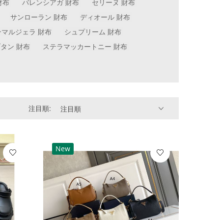
財布
バレンシアガ 財布
セリーヌ 財布
サンローラン 財布
ディオール 財布
ンマルジェラ 財布
シュプリーム 財布
タン 財布
ステラマッカートニー 財布
注目順:
注目順
New