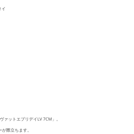
タイ
ァットエブリデイLV 7CM」。
ーが際立ちます。