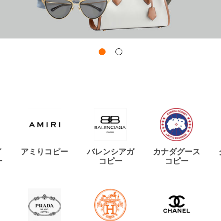
イ
アミりコピー
バレンシアガ
カナダグース
ー
コピー
コピー