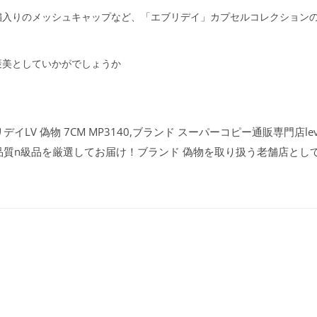
繍入りのメッシュキャップなど、「エブリデイ」カプセルコレクション
褒美としていかがでしょうか
LV 偽物 7CM MP3140,ブランド スーパーコピー通販専門店lev
品質n級品を厳選してお届け！ブランド 偽物を取り扱う老舗店とし