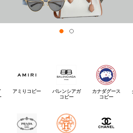
イ
アミりコピー
バレンシアガ
カナダグース
ー
コピー
コピー