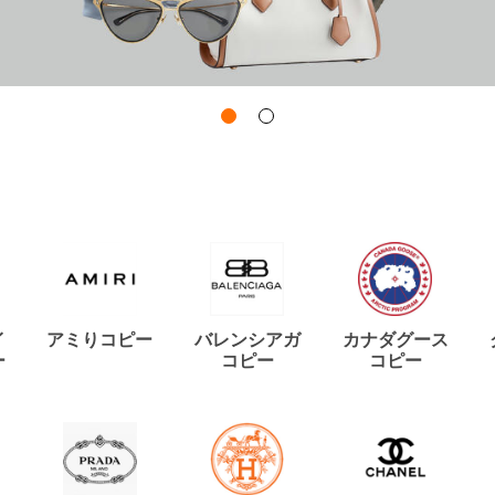
イ
アミりコピー
バレンシアガ
カナダグース
ー
コピー
コピー