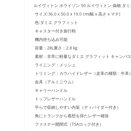
ルイヴィトン ホライゾン 50 ルイヴィトン 偽物 ダミエ
サイズ:36.0 x 50.0 x 19.0 cm
(幅 x 高さ x マチ)
色:ダミエ グラフィット
キャスター付き旅行鞄
機内持ち込み可能
容量：28L
重さ：2.8 kg
素材：非常に軽量なダミエ グラフィット キャンバ
ライニング：メッシュ
トリミング：カウハイドレザー（皮革の種類：牛革
金具（アルミニウム）
キャリーハンドル
トップレザーハンドル
平らで収納しやすい内装（ディバイダー付き）
角にトランクから着想を得たレザー補強
ファスナー開閉式（TSAロック付き）