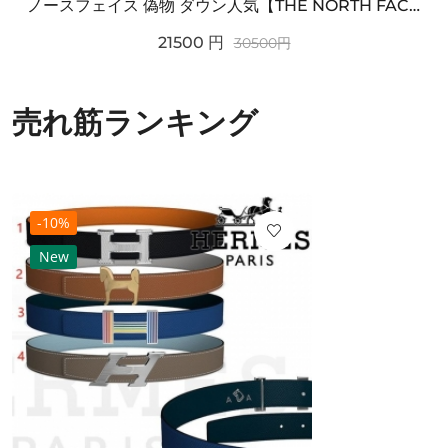
ノースフェイス 偽物 ダウン人気【THE NORTH FACE】M'S 7 SUMMIT HIM...
21500
円
30500
円
売れ筋ランキング
-10%
New