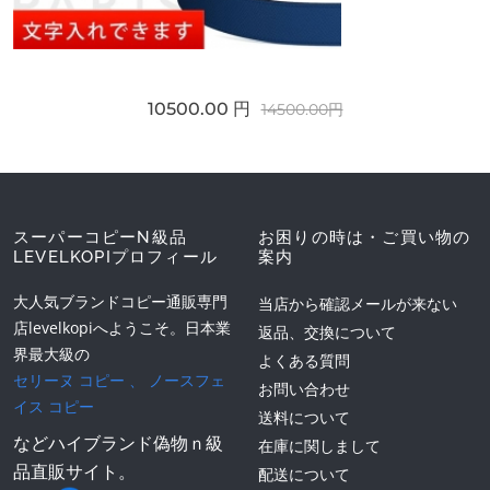
10500.00 円
14500.00円
スーパーコピーN級品
お困りの時は・ご買い物の
LEVELKOPIプロフィール
案内
大人気ブランドコピー通販専門
当店から確認メールが来ない
店levelkopiへようこそ。日本業
返品、交換について
界最大級の
よくある質問
セリーヌ コピー
、
ノースフェ
お問い合わせ
イス コピー
送料について
などハイブランド偽物ｎ級
在庫に関しまして
品直販サイト。
配送について