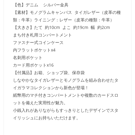
【色】デニム シルバー金具
【素材】モノグラムキャンバス タイガレザー（皮革の種
類：牛革）ライニング：レザー（皮革の種類：牛革）
【大きさ】たて 約10cm よこ 約19cm 幅 約2cm
まち付き札用コンパートメント
ファスナー式コインケース
内フラットポケットx4
名刺用ポケット
カード用ポケットx16
【付属品】お箱、ショップ袋、保存袋
しなやかなタイガレザーとモノグラムを組み合わせたタ
イガラマコレクションから新色が登場！
紙幣用のマチ付きコンパートメントや複数のカードスロ
ットを備えた実用性が魅力。
小銭入れがありながらもすっきりとしたデザインでスタ
イリッシュにお持ちいただけます。