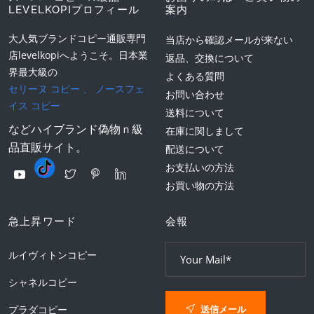
LEVELKOPIプロフィール
案内
大人気ブランドコピー通販専門
当店から確認メールが来ない
店levelkopiへようこそ。日本業
返品、交換について
界最大級の
よくある質問
セリーヌ コピー
、
ノースフェ
お問い合わせ
イス コピー
送料について
などハイブランド偽物ｎ級
在庫に関しまして
品直販サイト。
配送について
お支払いの方法
お買い物の方法
急上昇ワード
会報
ルイヴィトンコピー
シャネルコピー
送信メール
プラダコピー