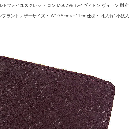
トフォイユスクレット ロン M60298 ルイヴィトン ヴィトン 財布
ンプラントレザーサイズ： W19.5cm×H11cm仕様： 札入れ1小