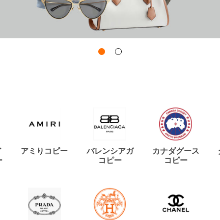
イ
アミりコピー
バレンシアガ
カナダグース
ー
コピー
コピー