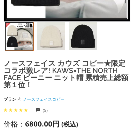
ノースフェイス カウズ コピー★限定
コラボ激レア! KAWS×THE NORTH
FACE ビーニー ニット帽 累積売上総額
第１位！
ブランド:
ノースフェイスコピー
(5)
价格：
6800.00円
(税込)