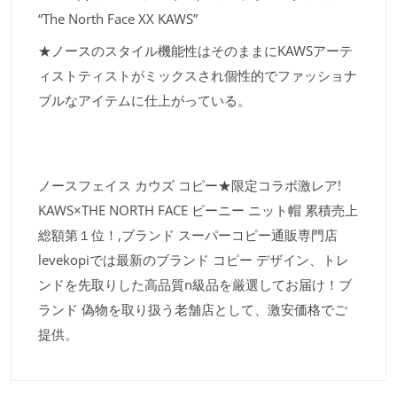
“The North Face XX KAWS”
★ノースのスタイル機能性はそのままにKAWSアーテ
ィストティストがミックスされ個性的でファッショナ
ブルなアイテムに仕上がっている。
ノースフェイス カウズ コピー★限定コラボ激レア!
KAWS×THE NORTH FACE ビーニー ニット帽 累積売上
総額第１位！,ブランド スーパーコピー通販専門店
levekopiでは最新のブランド コピー デザイン、トレ
ンドを先取りした高品質n級品を厳選してお届け！ブ
ランド 偽物を取り扱う老舗店として、激安価格でご
提供。