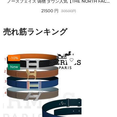
ノースフェイス 偽物 ダウン人気【THE NORTH FACE】M'S 7 SUMMIT HIM...
21500
円
30500
円
売れ筋ランキング
-10%
New