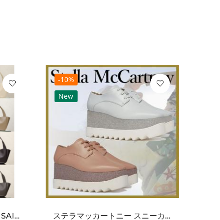
-10%
-10
New
Ne
ワンポイントチャーム付き SAINT LAURENT サンローラン コピー バッグ シンプルラグ...
ステラマッカートニー スニーカー 偽物エリスグリッタープラットフォーム810038KP02717...