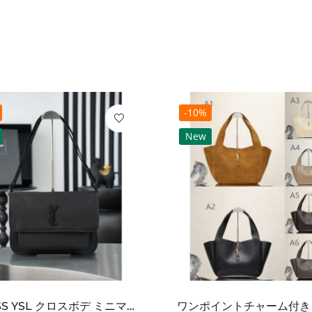
-10%
New
2026SS YSL クロスボデ ミニマルフラップショルダー SAINT LAURENT サンロ...