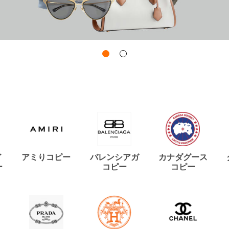
イ
アミりコピー
バレンシアガ
カナダグース
ー
コピー
コピー