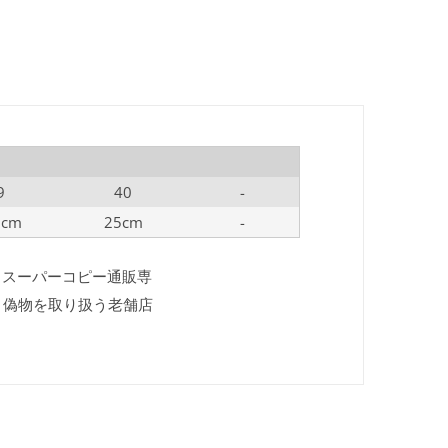
9
40
-
5cm
25cm
-
ド スーパーコピー通販専
ド 偽物を取り扱う老舗店