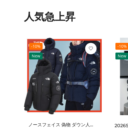
人気急上昇
-10%
-10%
New
New
ノースフェイス 偽物 ダウン人気【THE NORTH FACE】M'S 7 SUMMIT HIM...
2021SS新作 シュプリーム コピー Tシャツ パリ限定ボックスロゴTEE