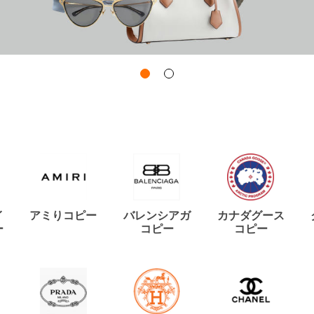
イ
アミりコピー
バレンシアガ
カナダグース
ー
コピー
コピー