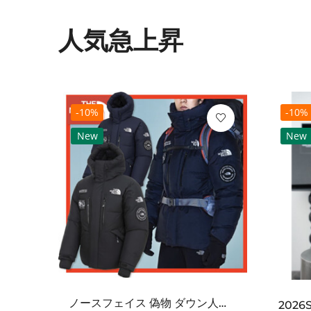
人気急上昇
-10%
-10%
New
New
ノースフェイス 偽物 ダウン人気【THE NORTH FACE】M'S 7 SUMMIT HIM...
2021SS新作 シュプリーム コピー Tシャツ パリ限定ボックスロゴTEE