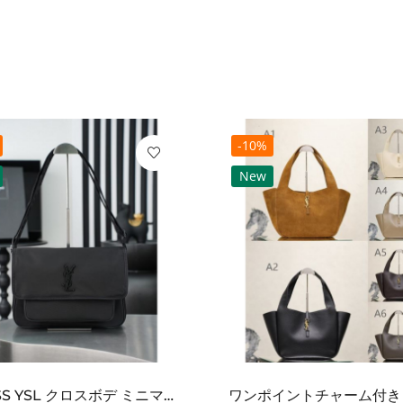
-10%
New
2026SS YSL クロスボデ ミニマルフラップショルダー SAINT LAURENT サンロ...