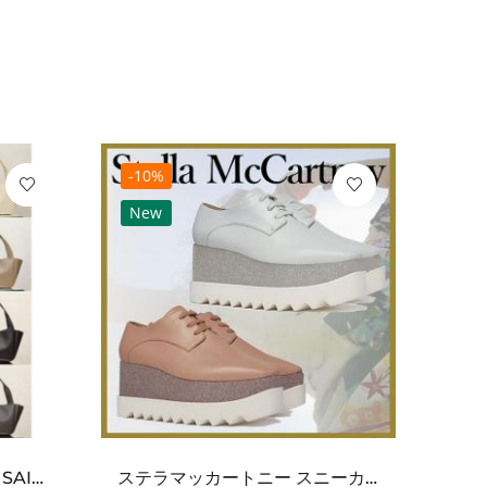
-10%
-10
New
Ne
ワンポイントチャーム付き SAINT LAURENT サンローラン コピー バッグ シンプルラグ...
ステラマッカートニー スニーカー 偽物エリスグリッタープラットフォーム810038KP02717...