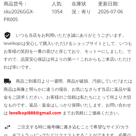
商品货号：
人気:
在庫状
更新日期:
sku2026GGX-
1054
況：有り
2026-07-06
PR005
いつも当店をお利用いただき誠にありがとうございます。
levelkopiは安心して購入いただけるショップサイトとして、いつも
お客様の笑顔を一番の喜びと存じており、モットーにしました。で
すので、品質安心保証は何よりの第一！これからもご来店いただけ
れば幸いです。
商品ご到着日より一週間、商品が破損、汚損していた?または
商品は画像と明らかに違うの場合、お気になさらず当店に返品や返
金をご請求ください。お客様のご信頼は私たちにとって何より大切
なものです。返品・返金はしっかり保障いたします。お問い合わせ
は
levelkopi888@gmail.com
までお気軽にご連絡ください。
ご注文する時に備考欄に書き込むことで希望なサイズ/カラ
ー、ギフトラッピングなどリクエストすることができます。必要の