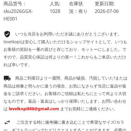
商品货号：
人気:
在庫状
更新日期:
sku2026GGX-
1028
況：有り
2026-07-06
HE001
いつも当店をお利用いただき誠にありがとうございます。
levelkopiは安心して購入いただけるショップサイトとして、いつも
お客様の笑顔を一番の喜びと存じており、モットーにしました。で
すので、品質安心保証は何よりの第一！これからもご来店いただけ
れば幸いです。
商品ご到着日より一週間、商品が破損、汚損していた?または
商品は画像と明らかに違うの場合、お気になさらず当店に返品や返
金をご請求ください。お客様のご信頼は私たちにとって何より大切
なものです。返品・返金はしっかり保障いたします。お問い合わせ
は
levelkopi888@gmail.com
までお気軽にご連絡ください。
ご注文する時に備考欄に書き込むことで希望なサイズ/カラ
ー、ギフトラッピングなどリクエストすることができます。必要の