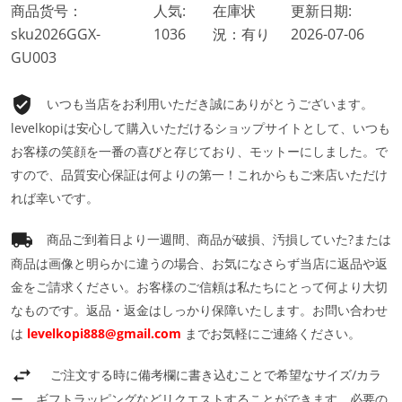
商品货号：
人気:
在庫状
更新日期:
sku2026GGX-
1036
況：有り
2026-07-06
GU003
いつも当店をお利用いただき誠にありがとうございます。
levelkopiは安心して購入いただけるショップサイトとして、いつも
お客様の笑顔を一番の喜びと存じており、モットーにしました。で
すので、品質安心保証は何よりの第一！これからもご来店いただけ
れば幸いです。
商品ご到着日より一週間、商品が破損、汚損していた?または
商品は画像と明らかに違うの場合、お気になさらず当店に返品や返
金をご請求ください。お客様のご信頼は私たちにとって何より大切
なものです。返品・返金はしっかり保障いたします。お問い合わせ
は
levelkopi888@gmail.com
までお気軽にご連絡ください。
ご注文する時に備考欄に書き込むことで希望なサイズ/カラ
ー、ギフトラッピングなどリクエストすることができます。必要の