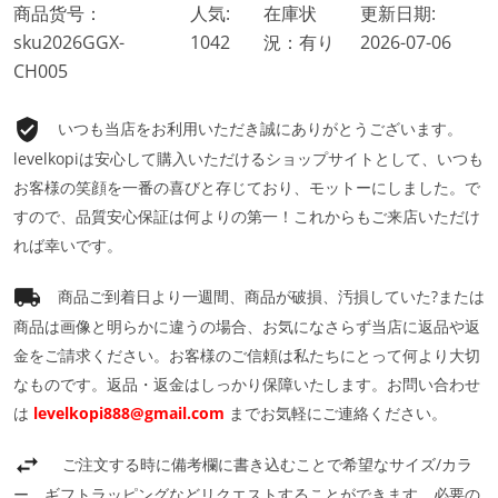
商品货号：
人気:
在庫状
更新日期:
sku2026GGX-
1042
況：有り
2026-07-06
CH005
いつも当店をお利用いただき誠にありがとうございます。
levelkopiは安心して購入いただけるショップサイトとして、いつも
お客様の笑顔を一番の喜びと存じており、モットーにしました。で
すので、品質安心保証は何よりの第一！これからもご来店いただけ
れば幸いです。
商品ご到着日より一週間、商品が破損、汚損していた?または
商品は画像と明らかに違うの場合、お気になさらず当店に返品や返
金をご請求ください。お客様のご信頼は私たちにとって何より大切
なものです。返品・返金はしっかり保障いたします。お問い合わせ
は
levelkopi888@gmail.com
までお気軽にご連絡ください。
ご注文する時に備考欄に書き込むことで希望なサイズ/カラ
ー、ギフトラッピングなどリクエストすることができます。必要の