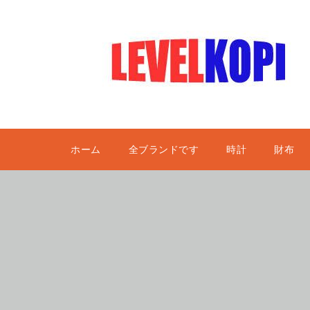
ホーム
全ブランドです
時計
財布