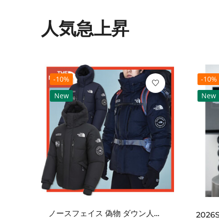
人気急上昇
-10%
-10%
New
New
ノースフェイス 偽物 ダウン人気【THE NORTH FACE】M'S 7 SUMMIT HIM...
2021SS新作 シュプリーム コピー Tシャツ パリ限定ボックスロゴTEE