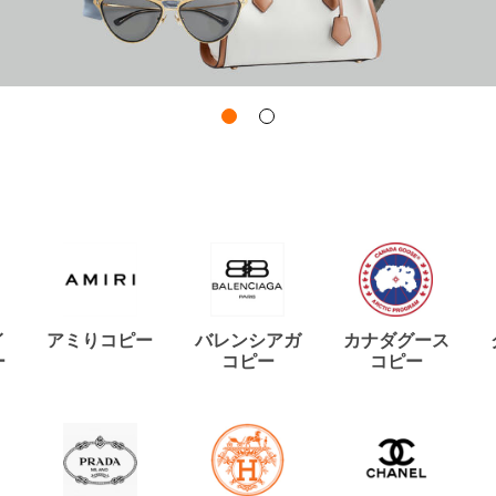
イ
アミりコピー
バレンシアガ
カナダグース
ー
コピー
コピー