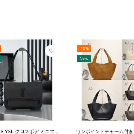
-10%
New
2026SS YSL クロスボデ ミニマルフラップショルダー SAINT LAURENT サンロ...