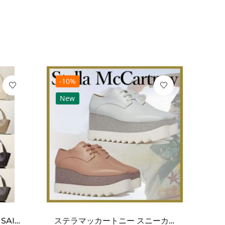
-10%
-10
New
Ne
ワンポイントチャーム付き SAINT LAURENT サンローラン コピー バッグ シンプルラグ...
ステラマッカートニー スニーカー 偽物エリスグリッタープラットフォーム810038KP02717...