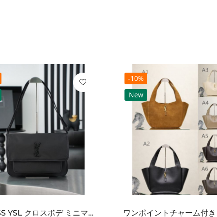
-10%
New
2026SS YSL クロスボデ ミニマルフラップショルダー SAINT LAURENT サンロ...