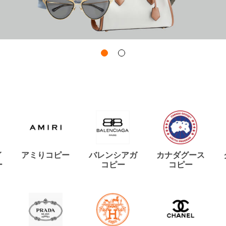
イ
アミりコピー
バレンシアガ
カナダグース
ー
コピー
コピー