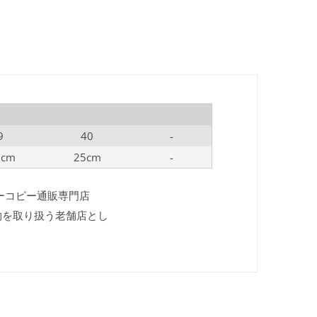
9
40
-
5cm
25cm
-
パーコピー通販専門店
偽物を取り扱う老舗店とし