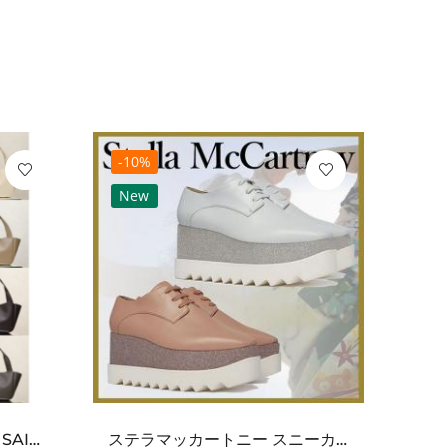
-10%
-10
New
Ne
ワンポイントチャーム付き SAINT LAURENT サンローラン コピー バッグ シンプルラグ...
ステラマッカートニー スニーカー 偽物エリスグリッタープラットフォーム810038KP02717...