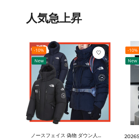
人気急上昇
-10%
-10%
New
New
ノースフェイス 偽物 ダウン人気【THE NORTH FACE】M'S 7 SUMMIT HIM...
2021SS新作 シュプリーム コピー Tシャツ パリ限定ボックスロゴTEE