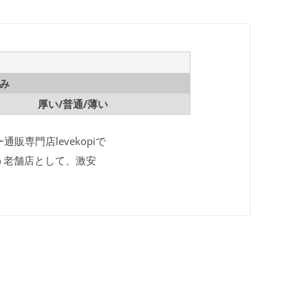
み
厚い/普通/薄い
販専門店levekopiで
う老舗店として、激安