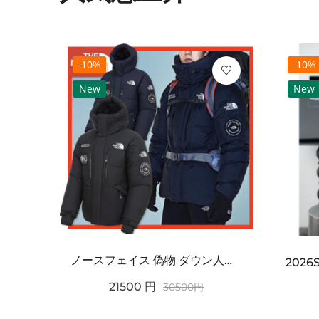
-10%
-10%
New
New
ノースフェイス 偽物 ダウン人気【THE NORTH FACE】M'S 7 SUMMIT HIM...
2021SS新作 シュプリーム コピー Tシャツ パリ限定ボックスロゴTEE
21500
円
30500
円