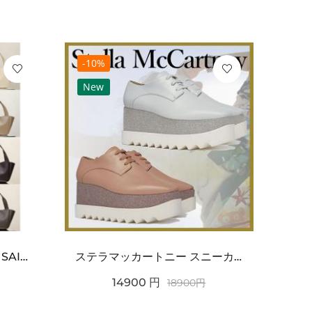
-10%
-10
New
Ne
ワンポイントチャーム付き SAINT LAURENT サンローラン コピー バッグ シンプルラグ...
ステラマッカートニー スニーカー 偽物エリスグリッタープラットフォーム810038KP02717...
14900
円
18900
円