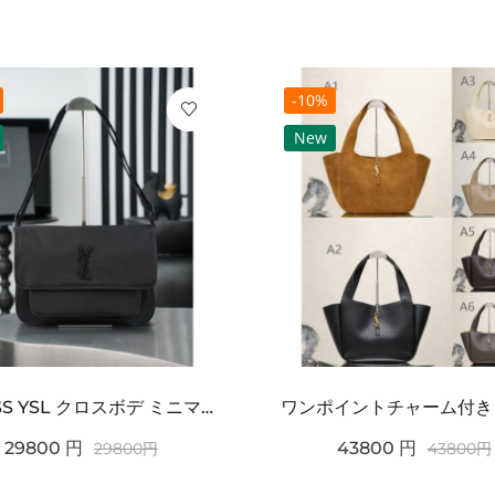
-10%
New
2026SS YSL クロスボデ ミニマルフラップショルダー SAINT LAURENT サンロ...
29800
円
43800
円
29800
円
43800
円