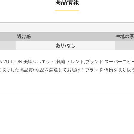
商品情報
透け感
生地の厚
あり/なし
 VUITTON 美脚シルエット 刺繍 トレンド,ブランド スーパーコピー通
先取りした高品質n級品を厳選してお届け！ブランド 偽物を取り扱