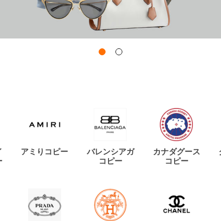
イ
アミりコピー
バレンシアガ
カナダグース
ー
コピー
コピー