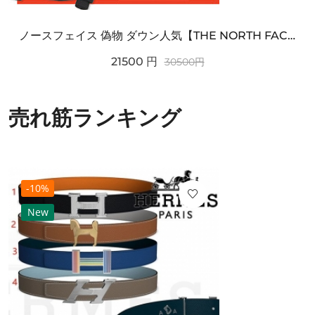
ノースフェイス 偽物 ダウン人気【THE NORTH FACE】M'S 7 SUMMIT HIM...
21500
円
30500
円
売れ筋ランキング
-10%
New