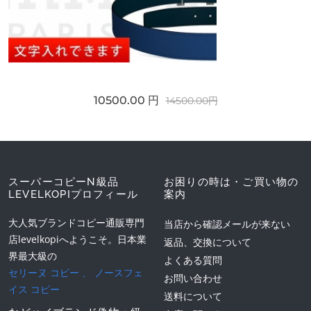
10500.00 円
14500.00円
スーパーコピーN級品
お困りの時は・ご買い物の
LEVELKOPIプロフィール
案内
大人気ブランドコピー通販専門
当店から確認メールが来ない
店levelkopiへようこそ。日本業
返品、交換について
界最大級の
よくある質問
セリーヌ コピー
、
ノースフェ
お問い合わせ
イス コピー
送料について