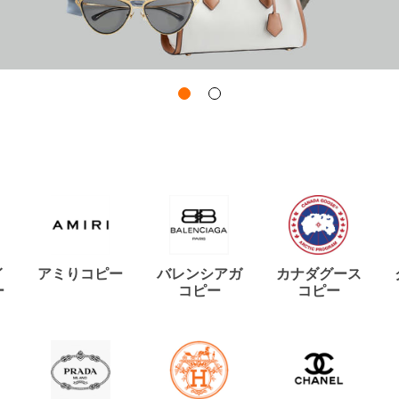
イ
アミりコピー
バレンシアガ
カナダグース
ー
コピー
コピー