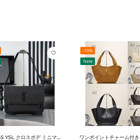
-10%
New
2026SS YSL クロスボデ ミニマルフラップショルダー SAINT LAURENT サンロ...