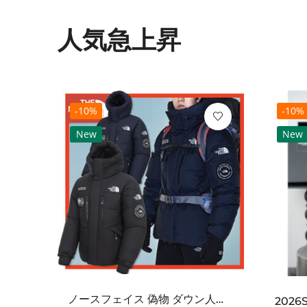
人気急上昇
-10%
-10%
New
New
ノースフェイス 偽物 ダウン人気【THE NORTH FACE】M'S 7 SUMMIT HIM...
2021SS新作 シュプリーム コピー Tシャツ パリ限定ボックスロゴTEE