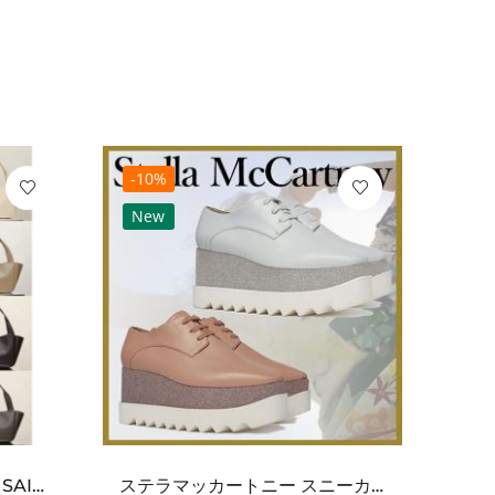
-10%
-10
New
Ne
ワンポイントチャーム付き SAINT LAURENT サンローラン コピー バッグ シンプルラグ...
ステラマッカートニー スニーカー 偽物エリスグリッタープラットフォーム810038KP02717...