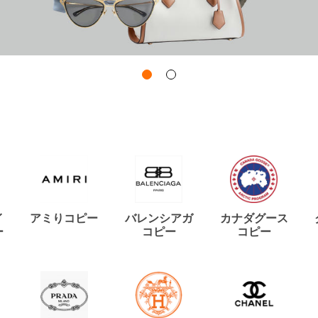
イ
アミりコピー
バレンシアガ
カナダグース
ー
コピー
コピー