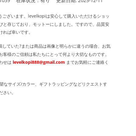
1039
在庫状況：有り
更新日期: 2025-12-11
ざいます。levelkopiは安心して購入いただけるショッ
びと存じており、モットーにしました。ですので、品質安
ければ幸いです。
損していた?または商品は画像と明らかに違うの場合、お気
お客様のご信頼は私たちにとって何より大切なものです。
わせは
levelkopi888@gmail.com
までお気軽にご連絡く
望なサイズ/カラー、ギフトラッピングなどリクエストす
ださい。