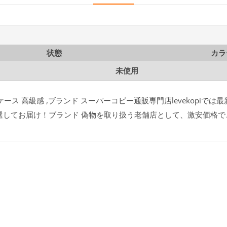
状態
カラ
未使用
ケース 高級感 ,ブランド スーパーコピー通販専門店levekopiでは
選してお届け！ブランド 偽物を取り扱う老舗店として、激安価格で