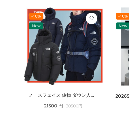
-10%
-10%
New
New
ノースフェイス 偽物 ダウン人気【THE NORTH FACE】M'S 7 SUMMIT HIM...
2021SS新作 シュプリーム コピー Tシャツ パリ限定ボックスロゴTEE
21500
円
30500
円