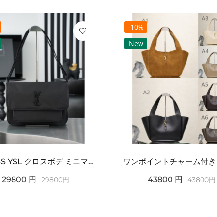
-10%
New
2026SS YSL クロスボデ ミニマルフラップショルダー SAINT LAURENT サンロ...
29800
円
43800
円
29800
円
43800
円