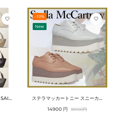
-10%
-10
New
Ne
ワンポイントチャーム付き SAINT LAURENT サンローラン コピー バッグ シンプルラグ...
ステラマッカートニー スニーカー 偽物エリスグリッタープラットフォーム810038KP02717...
14900
円
18900
円