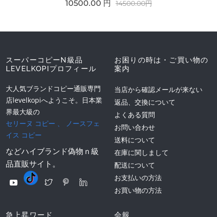
10500.00 円
14500.00円
スーパーコピーN級品
お困りの時は・ご買い物の
LEVELKOPIプロフィール
案内
大人気ブランドコピー通販専門
当店から確認メールが来ない
店levelkopiへようこそ。日本業
返品、交換について
界最大級の
よくある質問
セリーヌ コピー
、
ノースフェ
お問い合わせ
イス コピー
送料について
などハイブランド偽物ｎ級
在庫に関しまして
品直販サイト。
配送について
お支払いの方法
お買い物の方法
急上昇ワード
会報