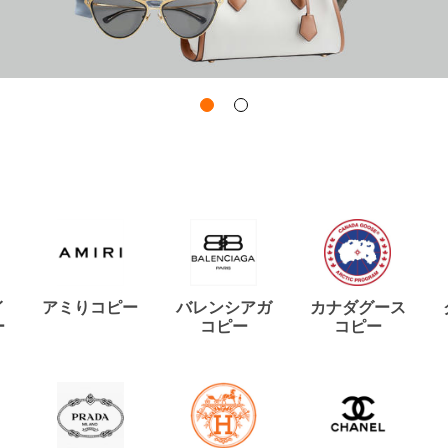
イ
アミりコピー
バレンシアガ
カナダグース
ー
コピー
コピー