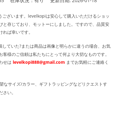
65
在庫状況：有り
更新日期: 2026-01-18
ざいます。levelkopiは安心して購入いただけるショッ
びと存じており、モットーにしました。ですので、品質安
ければ幸いです。
損していた?または商品は画像と明らかに違うの場合、お気
お客様のご信頼は私たちにとって何より大切なものです。
わせは
levelkopi888@gmail.com
までお気軽にご連絡く
望なサイズ/カラー、ギフトラッピングなどリクエストす
ださい。