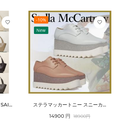
-10%
-10
New
Ne
ワンポイントチャーム付き SAINT LAURENT サンローラン コピー バッグ シンプルラグ...
ステラマッカートニー スニーカー 偽物エリスグリッタープラットフォーム810038KP02717...
14900
円
18900
円