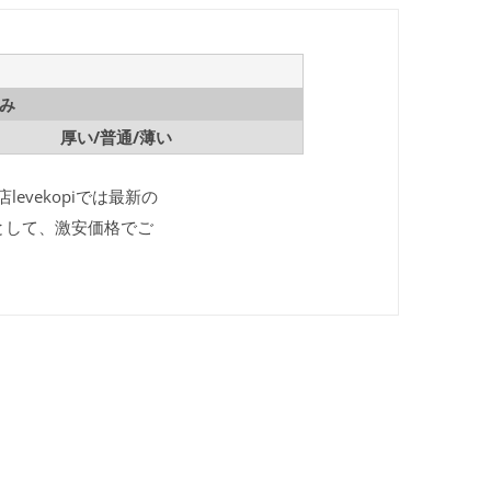
み
厚い/普通/薄い
evekopiでは最新の
として、激安価格でご