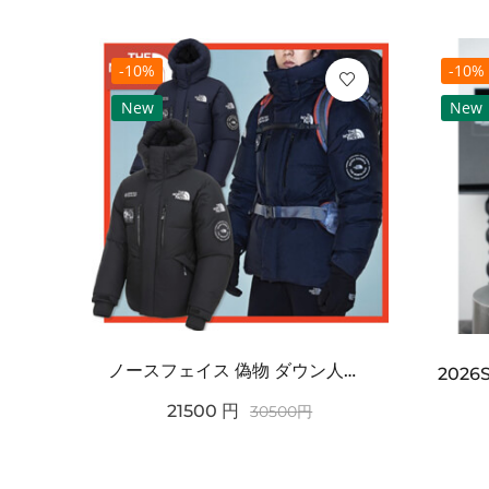
-10%
-10%
New
New
ノースフェイス 偽物 ダウン人気【THE NORTH FACE】M'S 7 SUMMIT HIM...
2021SS新作 シュプリーム コピー Tシャツ パリ限定ボックスロゴTEE
21500
円
30500
円