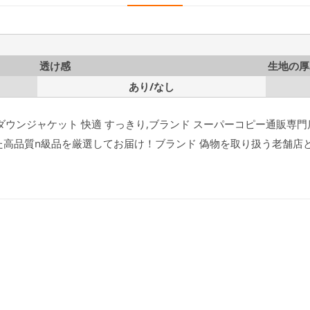
透け感
生地の厚
あり/なし
 ダウンジャケット 快適 すっきり,ブランド スーパーコピー通販専門店l
た高品質n級品を厳選してお届け！ブランド 偽物を取り扱う老舗店