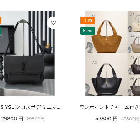
-10%
New
2026SS YSL クロスボデ ミニマルフラップショルダー SAINT LAURENT サンロ...
29800
円
43800
円
29800
円
43800
円