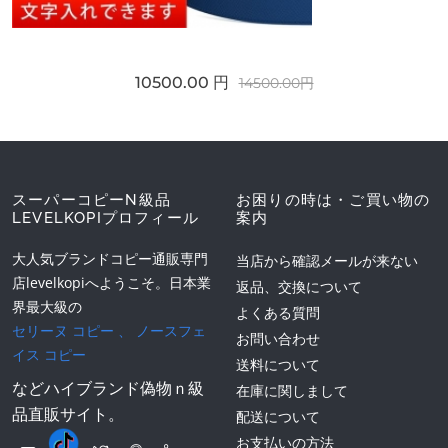
10500.00 円
14500.00円
スーパーコピーN級品
お困りの時は・ご買い物の
LEVELKOPIプロフィール
案内
大人気ブランドコピー通販専門
当店から確認メールが来ない
店levelkopiへようこそ。日本業
返品、交換について
界最大級の
よくある質問
セリーヌ コピー
、
ノースフェ
お問い合わせ
イス コピー
送料について
などハイブランド偽物ｎ級
在庫に関しまして
品直販サイト。
配送について
お支払いの方法