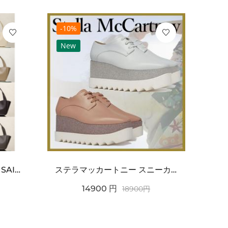
-10%
-10
New
Ne
ワンポイントチャーム付き SAINT LAURENT サンローラン コピー バッグ シンプルラグ...
ステラマッカートニー スニーカー 偽物エリスグリッタープラットフォーム810038KP02717...
14900
円
18900
円