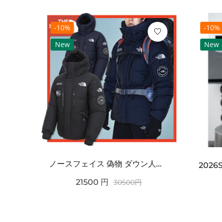
-10%
-10%
New
New
ノースフェイス 偽物 ダウン人気【THE NORTH FACE】M'S 7 SUMMIT HIM...
2021SS新作 シュプリーム コピー Tシャツ パリ限定ボックスロゴTEE
21500
円
30500
円