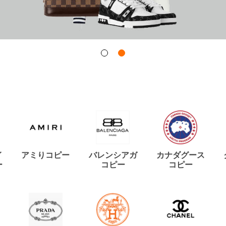
イ
アミりコピー
バレンシアガ
カナダグース
ー
コピー
コピー