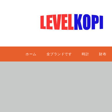
ホーム
全ブランドです
時計
財布