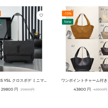
-10%
New
2026SS YSL クロスボデ ミニマルフラップショルダー SAINT LAURENT サンロ...
29800
円
43800
円
29800
円
43800
円