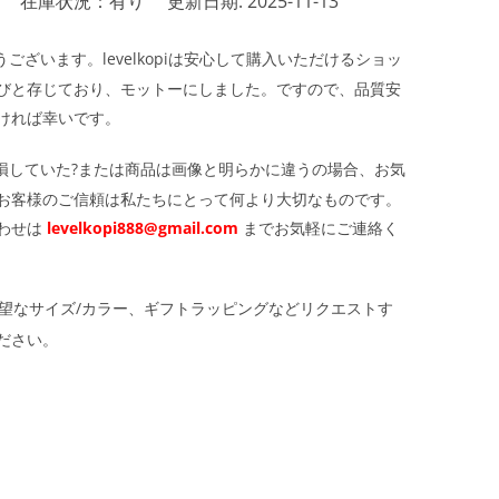
在庫状況：有り
更新日期: 2025-11-13
ざいます。levelkopiは安心して購入いただけるショッ
びと存じており、モットーにしました。ですので、品質安
ければ幸いです。
損していた?または商品は画像と明らかに違うの場合、お気
お客様のご信頼は私たちにとって何より大切なものです。
わせは
levelkopi888@gmail.com
までお気軽にご連絡く
望なサイズ/カラー、ギフトラッピングなどリクエストす
ださい。