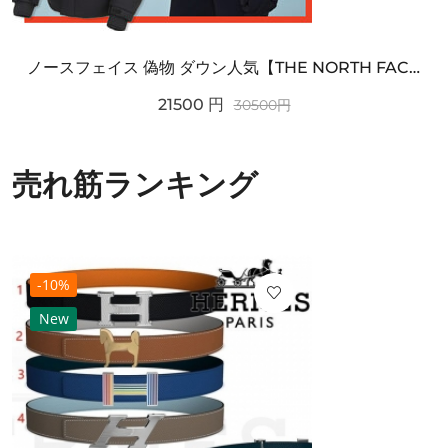
ノースフェイス 偽物 ダウン人気【THE NORTH FACE】M'S 7 SUMMIT HIM...
21500
円
30500
円
売れ筋ランキング
-10%
New