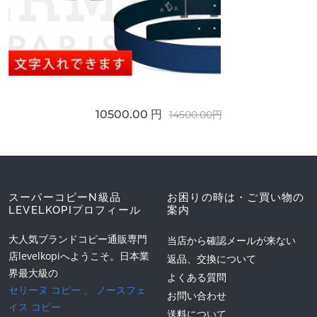
10500.00 円
14500.00円
スーパーコピーN級品
お困りの時は・ご買い物の
LEVELKOPIプロフィール
案内
大人気ブランドコピー通販専門
当店から確認メールが来ない
店levelkopiへようこそ。日本業
返品、交換について
界最大級の
よくある質問
セリーヌ コピー
、
ノースフェ
お問い合わせ
イス コピー
送料について