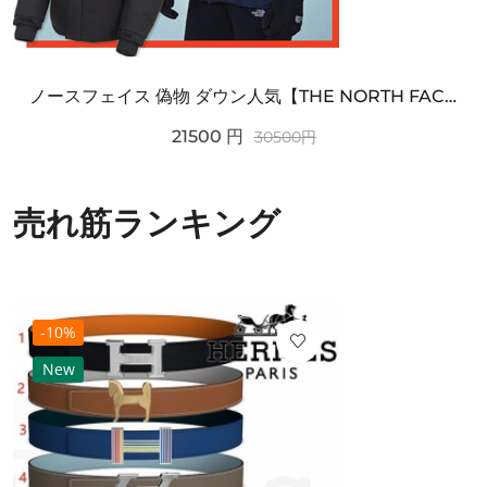
ノースフェイス 偽物 ダウン人気【THE NORTH FACE】M'S 7 SUMMIT HIM...
21500
円
30500
円
売れ筋ランキング
-10%
New