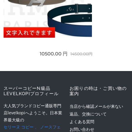
10500.00 円
14500.00円
スーパーコピーN級品
お困りの時は・ご買い物の
LEVELKOPIプロフィール
案内
大人気ブランドコピー通販専門
当店から確認メールが来ない
店levelkopiへようこそ。日本業
返品、交換について
界最大級の
よくある質問
セリーヌ コピー
、
ノースフェ
お問い合わせ