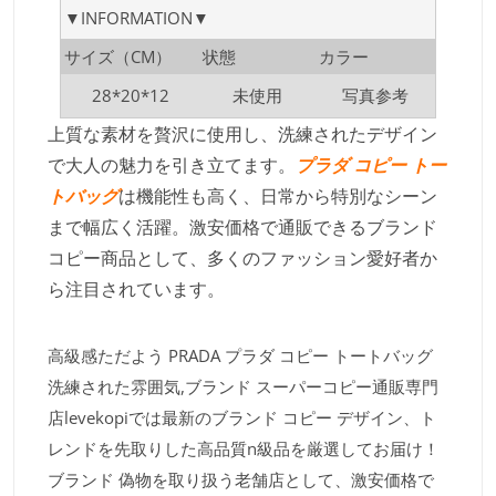
▼INFORMATION▼
サイズ（CM）
状態
カラー
28*20*12
未使用
写真参考
上質な素材を贅沢に使用し、洗練されたデザイン
で大人の魅力を引き立てます。
プラダ コピー トー
トバッグ
は機能性も高く、日常から特別なシーン
まで幅広く活躍。激安価格で通販できるブランド
コピー商品として、多くのファッション愛好者か
ら注目されています。
高級感ただよう PRADA プラダ コピー トートバッグ
洗練された雰囲気,ブランド スーパーコピー通販専門
店levekopiでは最新のブランド コピー デザイン、ト
レンドを先取りした高品質n級品を厳選してお届け！
ブランド 偽物を取り扱う老舗店として、激安価格で