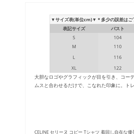
▼サイズ表(単位cm)▼＊多少の誤差は
表記サイズ
バスト
S
104
M
110
L
116
XL
122
大胆なロゴやグラフィックが目を引き、コーディ
ムスと合わせるだけで、こなれた印象に。ト
CELINE セリーヌ コピー Tシャツ 着回し自在