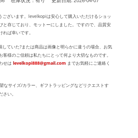
66
在庫状況：有り
更新日期: 2026-04-07
ざいます。levelkopiは安心して購入いただけるショッ
びと存じており、モットーにしました。ですので、品質安
ければ幸いです。
損していた?または商品は画像と明らかに違うの場合、お気
お客様のご信頼は私たちにとって何より大切なものです。
わせは
levelkopi888@gmail.com
までお気軽にご連絡く
望なサイズ/カラー、ギフトラッピングなどリクエストす
ださい。