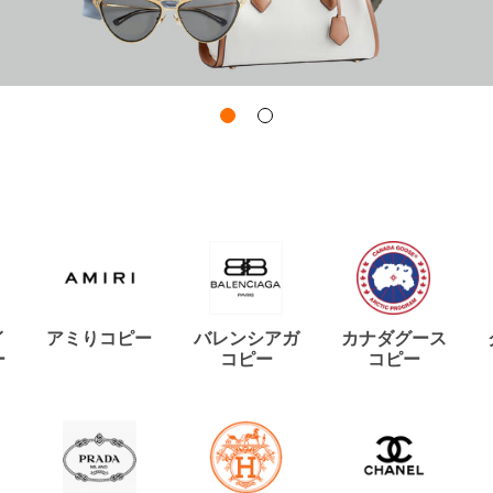
イ
アミりコピー
バレンシアガ
カナダグース
ー
コピー
コピー