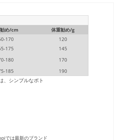
勧め/cm
体重勧め/g
60-170
120
65-175
145
70-180
170
75-185
190
は、シンプルなボト
kopiでは最新のブランド