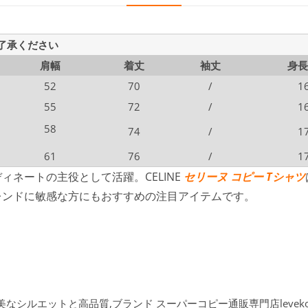
ご了承ください
肩幅
着丈
袖丈
身長
52
70
/
1
55
72
/
1
58
74
/
1
61
76
/
1
ネートの主役として活躍。CELINE
セリーヌ コピー Tシャツ
レンドに敏感な方にもおすすめの注目アイテムです。
な優美なシルエットと高品質,ブランド スーパーコピー通販専門店leve