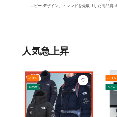
コピー デザイン、トレンドを先取りした高品質
人気急上昇
-10%
-10%
New
New