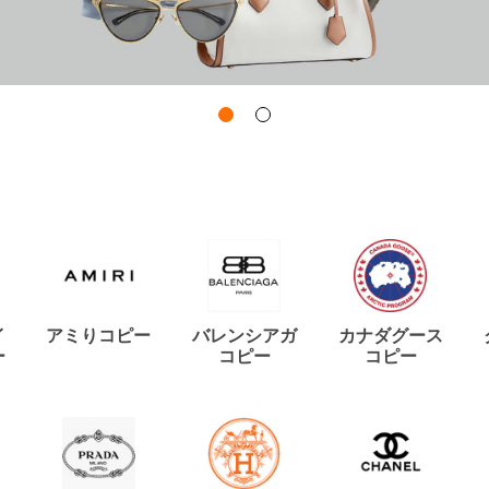
イ
アミりコピー
バレンシアガ
カナダグース
ー
コピー
コピー