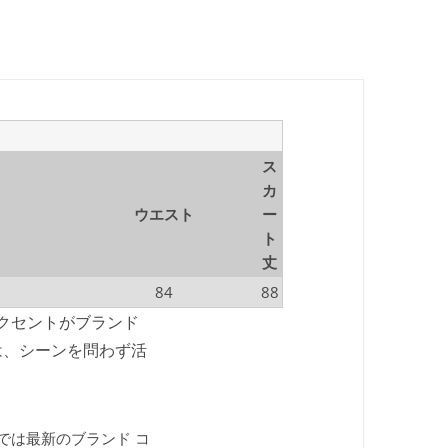
ス
カ
ウエスト
ー
ト
丈
84
88
クセントがブランド
は、シーンを問わず活
piでは最新のブランド コ