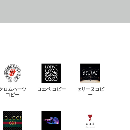
クロムハーツ
ロエベ コピー
セリーヌコピ
バルマ
コピー
ー