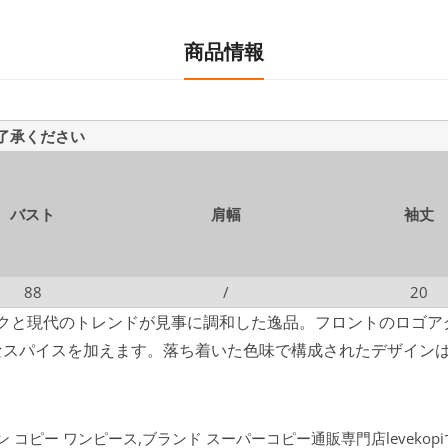
商品情報
ご了承ください
バスト
肩幅
袖丈
88
/
20
ックと現代のトレンドが見事に調和した逸品。フロントのロゴア
なスパイスを加えます。落ち着いた色味で構成されたデザイン
ィトン コピー ワンピース,ブランド スーパーコピー通販専門店leveko