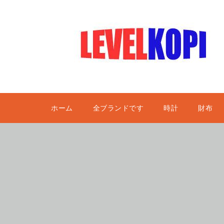
ホーム
全ブランドです
時計
財布