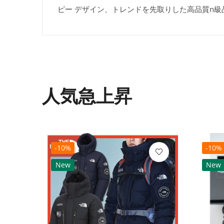
ピー デザイン、トレンドを先取りした高品質n
人気急上昇
-10%
-10%
New
New