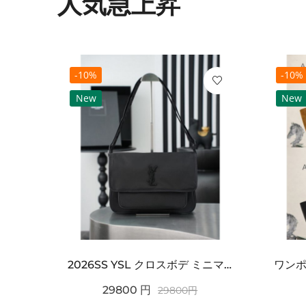
人気急上昇
-10%
-10%
New
New
2021SS新作 シュプリーム コピー Tシャツ パリ限定ボックスロゴTEE
2026SS YSL クロスボデ ミニマルフラップショルダー SAINT LAURENT サンロ...
29800
円
29800
円