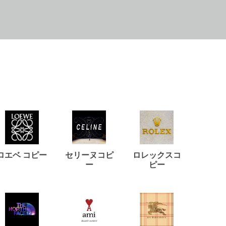
ロエベ コピー
セリーヌコピ
ロレックスコ
ジルサ
ー
ピー
コ