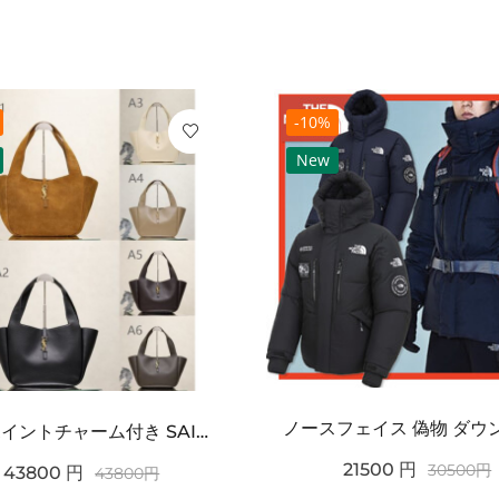
-10%
New
ワンポイントチャーム付き SAINT LAURENT サンローラン コピー バッグ シンプルラグ...
21500
円
30500
円
43800
円
43800
円