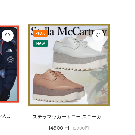
-10%
-10
New
Ne
ノースフェイス 偽物 ダウン人気【THE NORTH FACE】M\'S 7 SUMMIT HI...
ステラマッカートニー スニーカー 偽物エリスグリッタープラットフォーム810038KP02717...
14900
円
18900
円