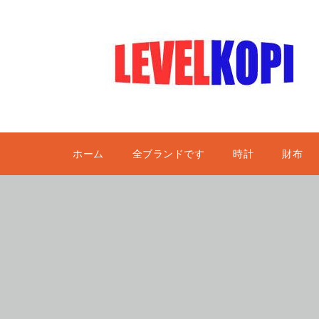
ホーム
全ブランドです
時計
財布