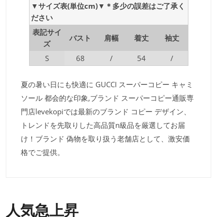
▼サイズ表(単位cm)▼＊多少の誤差はご了承く
ださい
表記サイ
バスト
肩幅
着丈
袖丈
ズ
S
68
/
54
/
夏の暑い日にも快適に GUCCI スーパーコピー キャミ
ソール 都会的な印象,ブランド スーパーコピー通販専
門店levekopiでは最新のブランド コピー デザイン、
トレンドを先取りした高品質n級品を厳選してお届
け！ブランド 偽物を取り扱う老舗店として、激安価
格でご提供。
人気急上昇