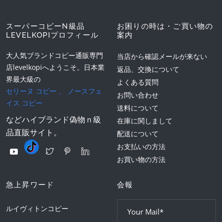
スーパーコピーN級品
お困りの時は・ご買い物の
LEVELKOPIプロフィール
案内
大人気ブランドコピー通販専門
当店から確認メールが来ない
店levelkopiへようこそ。日本業
返品、交換について
界最大級の
よくある質問
セリーヌ コピー
、
ノースフェ
お問い合わせ
イス コピー
送料について
などハイブランド偽物ｎ級
在庫に関しまして
品直販サイト。
配送について
お支払いの方法
お買い物の方法
急上昇ワード
会報
ルイヴィトンコピー