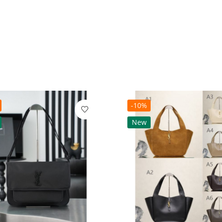
-10%
New