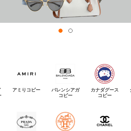
イ
アミりコピー
バレンシアガ
カナダグース
ー
コピー
コピー