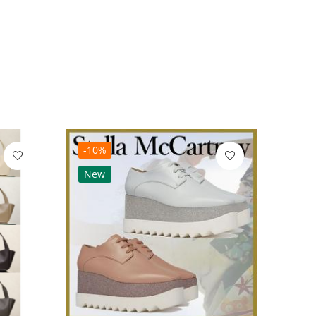
-10%
-10
New
Ne