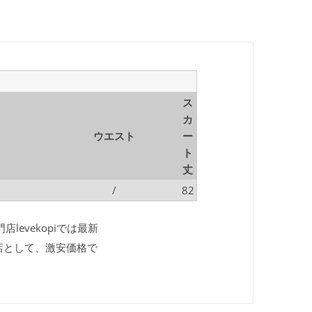
ス
カ
ウエスト
ー
ト
丈
/
82
evekopiでは最新
店として、激安価格で