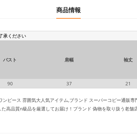
商品情報
ご了承ください
バスト
肩幅
袖丈
90
37
21
ンピース 雰囲気大人気アイテム,ブランド スーパーコピー通販専門店l
した高品質n級品を厳選してお届け！ブランド 偽物を取り扱う老舗