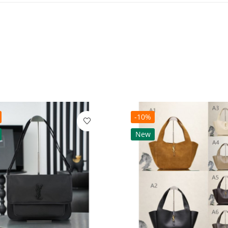
-10%
New