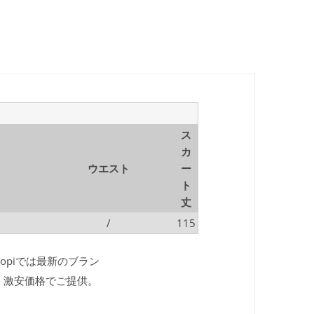
ス
カ
ウエスト
ー
ト
丈
/
115
kopiでは最新のブラン
、激安価格でご提供。