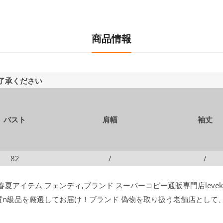
商品情報
ご了承ください
バスト
肩幅
袖丈
82
/
/
 春夏アイテム フェンディ,ブランド スーパーコピー通販専門店leve
質n級品を厳選してお届け！ブランド 偽物を取り扱う老舗店として