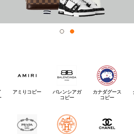
イ
アミりコピー
バレンシアガ
カナダグース
ー
コピー
コピー