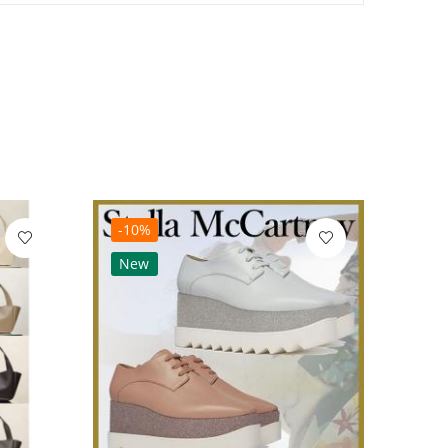
-10%
-10
New
Ne