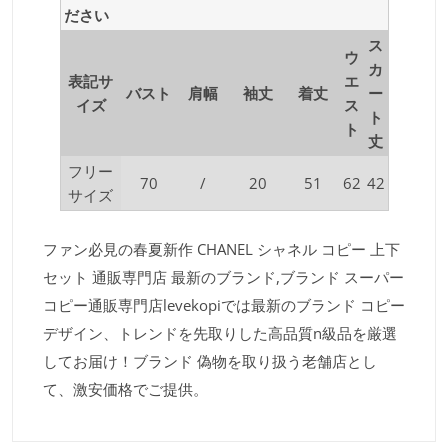
ださい
ス
ウ
カ
表記サ
エ
バスト
肩幅
袖丈
着丈
ー
イズ
ス
ト
ト
丈
フリー
70
/
20
51
62
42
サイズ
ファン必見の春夏新作 CHANEL シャネル コピー 上下
セット 通販専門店 最新のブランド,ブランド スーパー
コピー通販専門店levekopiでは最新のブランド コピー
デザイン、トレンドを先取りした高品質n級品を厳選
してお届け！ブランド 偽物を取り扱う老舗店とし
て、激安価格でご提供。