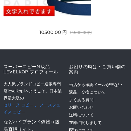
10500.00 円
14500.00円
スーパーコピーN級品
お困りの時は・ご買い物の
LEVELKOPIプロフィール
案内
大人気ブランドコピー通販専門
当店から確認メールが来ない
店levelkopiへようこそ。日本業
返品、交換について
界最大級の
よくある質問
セリーヌ コピー
、
ノースフェ
お問い合わせ
イス コピー
送料について
などハイブランド偽物ｎ級
在庫に関しまして
品直販サイト。
配送について