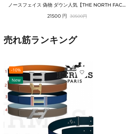
ノースフェイス 偽物 ダウン人気【THE NORTH FACE】M'S 7 SUMMIT HIM...
21500
円
30500
円
売れ筋ランキング
-10%
New