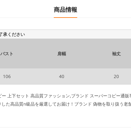
商品情報
ご了承ください
バスト
肩幅
袖丈
106
40
20
 コピー 上下セット 高品質ファッション,ブランド スーパーコピー通販専門
りした高品質n級品を厳選してお届け！ブランド 偽物を取り扱う老