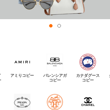
イ
アミりコピー
バレンシアガ
カナダグース
ー
コピー
コピー