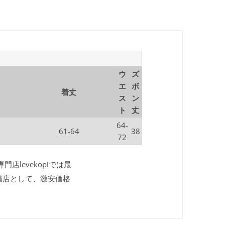
ウ
ズ
エ
ボ
着丈
ス
ン
ト
丈
64-
61-64
38
72
店levekopiでは最
舗店として、激安価格