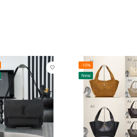
-10%
New