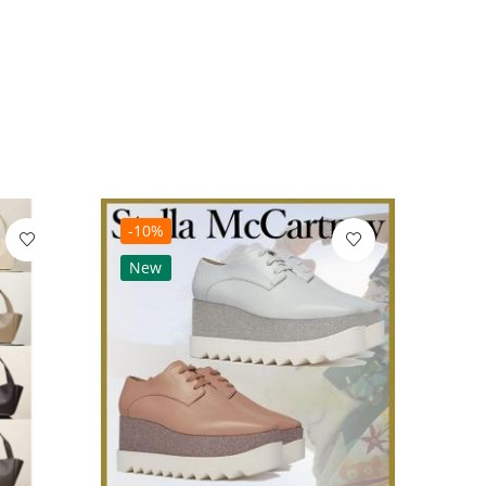
-10%
-10
New
Ne