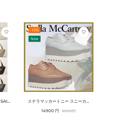
-10%
-10
New
Ne
ワンポイントチャーム付き SAINT LAURENT サンローラン コピー バッグ シンプルラグ...
ステラマッカートニー スニーカー 偽物エリスグリッタープラットフォーム810038KP02717...
14900
円
18900
円