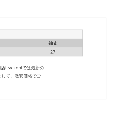
袖丈
27
levekopiでは最新の
として、激安価格でご