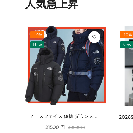
人気急上昇
-10%
-10%
New
New
ノースフェイス 偽物 ダウン人気【THE NORTH FACE】M'S 7 SUMMIT HIM...
2021SS新作 シュプリーム コピー Tシャツ パリ限定ボックスロゴTEE
21500
円
30500
円