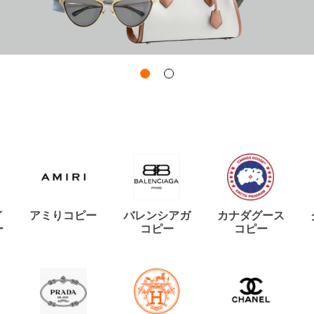
イ
アミりコピー
バレンシアガ
カナダグース
ー
コピー
コピー