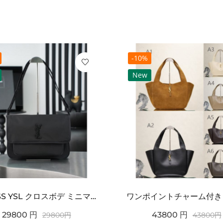
-10%
New
2026SS YSL クロスボデ ミニマルフラップショルダー SAINT LAURENT サンロ...
29800
円
43800
円
29800
円
43800
円