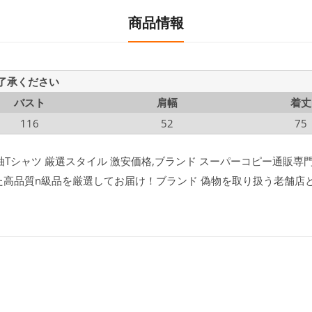
商品情報
ご了承ください
バスト
肩幅
着丈
116
52
75
半袖Tシャツ 厳選スタイル 激安価格,ブランド スーパーコピー通販専門店
た高品質n級品を厳選してお届け！ブランド 偽物を取り扱う老舗店